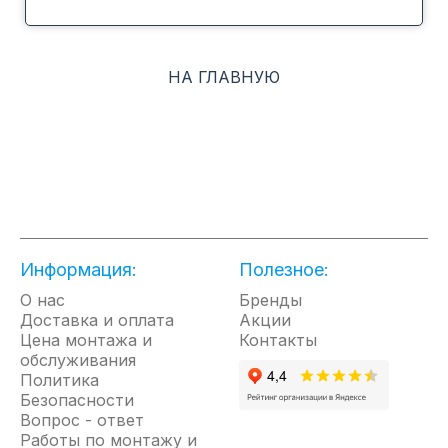
MRV.
БЫСТРОЕ ОХЛАЖДЕНИЕ
НА ГЛАВНУЮ
Этот режим позволит быстро создать комфортные условия
даже тогда, когда температура в помещении далека от
идеальной. При нажатии на кнопку «Power» вентилятор
внутреннего блока начинает работать на сверхвысокой
скорости, охлаждая или нагревая воздух с повышенной
интенсивностью. После достижения комфортных условий
кондиционер автоматически переходит в обычный режим
работы.
Информация:
Полезное:
НЕДЕЛЬНЫЙ ТАЙМЕР
О нас
Бренды
Доставка и оплата
Акции
Недельный таймер позволяет программировать
Цена монтажа и
Контакты
индивидуальные временные интервалы работы кондиционера
обслуживания
в течение недельного цикла эксплуатации.
Политика
Безопасности
НОЧНОЙ РЕЖИМ
Вопрос - ответ
Работы по монтажу и