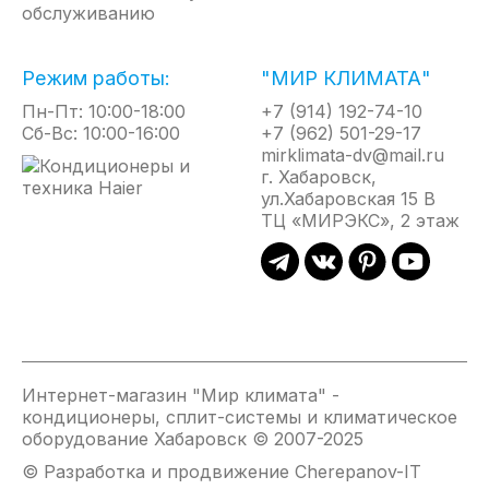
обслуживанию
Специальный режим работы предусматривает снижение
уровня шума на 3дБ(А).
Режим работы:
"МИР КЛИМАТА"
ГРУППОВОЕ УПРАВЛЕНИЕ
Пн-Пт: 10:00-18:00
+7 (914) 192-74-10
Управление группой до 16 единиц внутренних блоков может
Сб-Вс: 10:00-16:00
+7 (962) 501-29-17
осуществляться с помощью одного проводного пульта. При
mirklimata-dv@mail.ru
г. Хабаровск,
этом все внутренние блоки будут работать в одном режиме
ул.Хабаровская 15 В
(Используется единая температурная уставка. Все внутренние
ТЦ «МИРЭКС», 2 этаж
блоки работают в одном режиме (тепло или холод). У всех
внутренних блоков - одна скорость вращения вентилятора)
ЦЕНТРАЛЬНОЕ УПРАВЛЕНИЕ
Дистанционное управление кондиционерами (до 128
Интернет-магазин "Мир климата" -
внутренних блоков). Позволяет осуществлять управление как
кондиционеры, сплит-системы и климатическое
каждым внутренни блоком, так и группами блоков. Удобное
оборудование Хабаровск © 2007-2025
средство для использования в зданиях коммерческого
© Разработка и продвижение Cherepanov-IT
назначения, сдаваемых различным арендаторам,