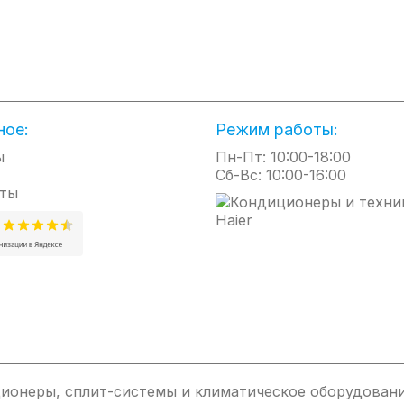
даёт возможность включения, выключения, а также регулировк
ррозии легированной нержавеющей стали и защищен от попадан
тавляет 0,5 м². За безопасность эксплуатации отвечает многоур
теля более чем на 45°, термоэлектрический датчик и электрома
ное:
Режим работы:
ние пламени или утечка газа. За счёт встроенной колёсной базы
ы
Пн-Пт: 10:00-18:00
Сб-Вс: 10:00-16:00
ты
вый уличный обогреватель Ballu Flame может выступать еще и
рифельная магнитная поверхность для крепления на нижней части
 освещение на открытом воздухе круглый год:
 кафе, ресторанах, в гостиницах;
 площадках в парках, у воды, в горах;
ионеры, сплит-системы и климатическое оборудовани
дачи.