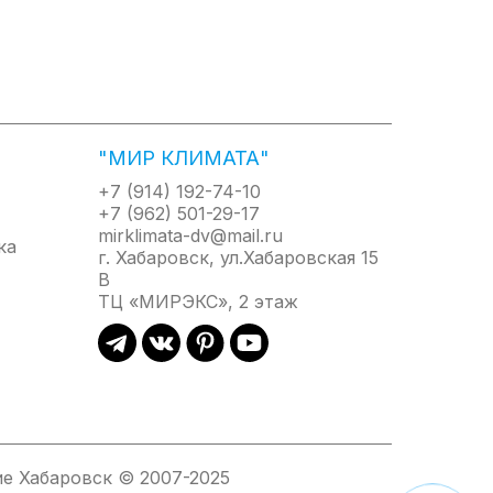
и высоты пламени одновременно или раздельно
ия атмосферных осадков сверху четырехгранным
овневая система защиты. Датчик наклона
гнитный клапан сразу же останавливают подачу
"МИР КЛИМАТА"
 обогреватель свободно и безопасно можно
+7 (914) 192-74-10
+7 (962) 501-29-17
mirklimata-dv@mail.ru
 носителем наружной рекламы и информационных
г. Хабаровск, ул.Хабаровская 15
 корпуса (аксессуар).
В
ТЦ «МИРЭКС», 2 этаж
е Хабаровск © 2007-2025