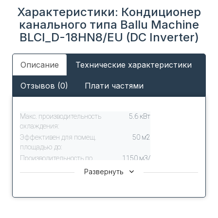
Характеристики: Кондиционер
канального типа Ballu Machine
BLCI_D-18HN8/EU (DC Inverter)
Описание
Технические характеристики
Отзывов (0)
Плати частями
Макс. производительность
5.6 кВт
охлаждения:
Эффективен для помещ.
50 м2
площадью до:
Производительность по
1150 м3/
воздуху:
час
Развернуть
Инверторная технология:
Да
Гарантийный срок:
3 года