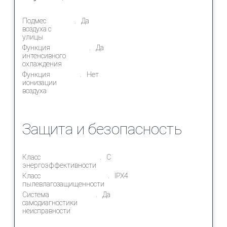
Подмес
Да
воздуха с
улицы
Функция
Да
интенсивного
охлаждения
Функция
Нет
ионизации
воздуха
Защита и безопасность
Класс
C
энергоэффективности
Класс
IPX4
пылевлагозащищенности
Система
Да
самодиагностики
неисправности