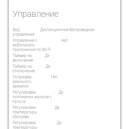
Управление
Вид
Дистанционное беспроводное
управления
Управление c
Нет
мобильного
приложения по Wi-Fi
Таймер на
Да
включение
Таймер на
Да
отключение
Установка
Нет
реального
времени
Регулировка
Да
положения жалюзи с
пульта
Регулировка
Да
температуры
обогрева
Регулировка
Да
температуры