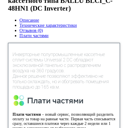
кассетного типа BALLU BLCI_C-
48HN1 (DC Inverter)
Описание
Технические характеристики
Отзывов (0)
Плати частями
Инверторные полупромышленные кассетные
сплит-системы Universal 2 DC обладают
эксклюзивной панелью с распределением
воздуха на 360 градусов.
Данное решение позволяют эффективно не
только охлаждать, но и обогревать помещения
площадью до 165 кв.м.
Плати частями
– новый сервис, позволяющий разделить
оплату за товар на равные части. Первая часть списывается
сразу, оставшиеся платежи через каждые 2 недели или 1