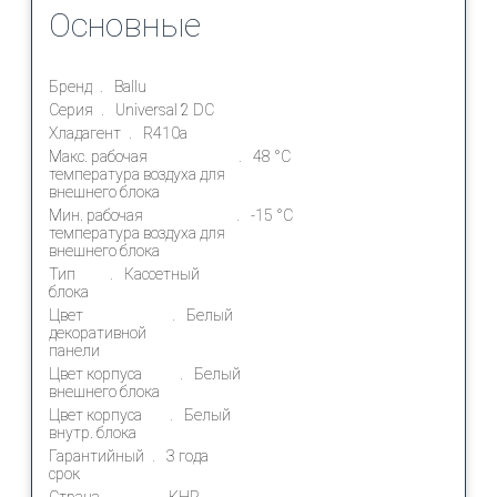
Основные
Бренд
Ballu
Серия
Universal 2 DC
Хладагент
R410a
Макс. рабочая
48 °С
температура воздуха для
внешнего блока
Мин. рабочая
-15 °С
температура воздуха для
внешнего блока
Тип
Кассетный
блока
Цвет
Белый
декоративной
панели
Цвет корпуса
Белый
внешнего блока
Цвет корпуса
Белый
внутр. блока
Гарантийный
3 года
срок
Страна
КНР