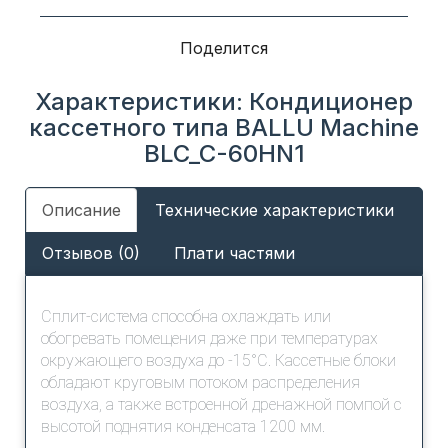
Поделится
Характеристики: Кондиционер
кассетного типа BALLU Machine
BLC_C-60HN1
Описание
Технические характеристики
Отзывов (0)
Плати частями
Сплит-система способна охлаждать или
обогревать помещения даже при температурах
окружающего воздуха до -15°С. Кассетные блоки
обладают круговым потоком распределения
воздуха, а также встроенной дренажной помпой с
высотой поднятия конденсата 1200 мм.