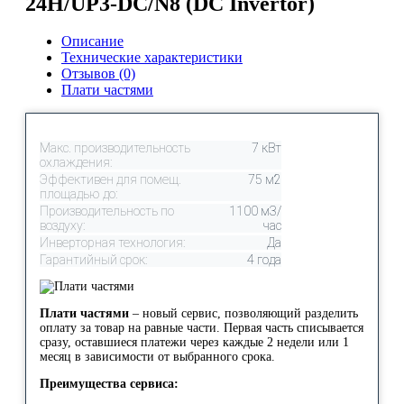
24H/UP3-DC/N8 (DC Invertor)
Описание
Технические характеристики
Отзывов (0)
Плати частями
Макс. производительность
7 кВт
охлаждения:
Эффективен для помещ.
75 м2
площадью до:
Производительность по
1100 м3/
воздуху:
час
Инверторная технология:
Да
Гарантийный срок:
4 года
Плати частями
– новый сервис, позволяющий разделить
оплату за товар на равные части. Первая часть списывается
сразу, оставшиеся платежи через каждые 2 недели или 1
месяц в зависимости от выбранного срока.
Преимущества сервиса: