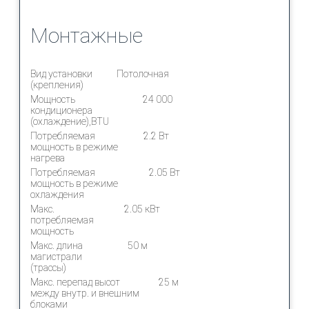
Монтажные
Вид установки
Потолочная
(крепления)
Мощность
24 000
кондиционера
(охлаждение),BTU
Потребляемая
2.2 Вт
мощность в режиме
нагрева
Потребляемая
2.05 Вт
мощность в режиме
охлаждения
Макс.
2.05 кВт
потребляемая
мощность
Макс. длина
50 м
магистрали
(трассы)
Макс. перепад высот
25 м
между внутр. и внешним
блоками