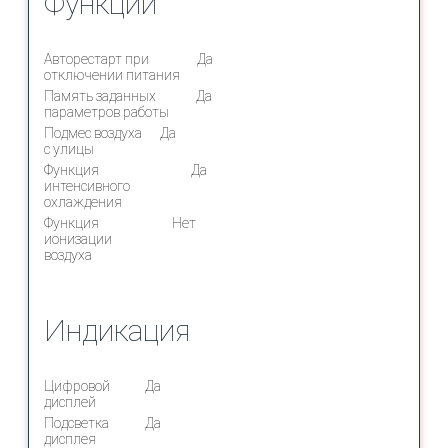
Функции
Авторестарт при
Да
отключении питания
Память заданных
Да
параметров работы
Подмес воздуха
Да
с улицы
Функция
Да
интенсивного
охлаждения
Функция
Нет
ионизации
воздуха
Индикация
Цифровой
Да
дисплей
Подсветка
Да
дисплея