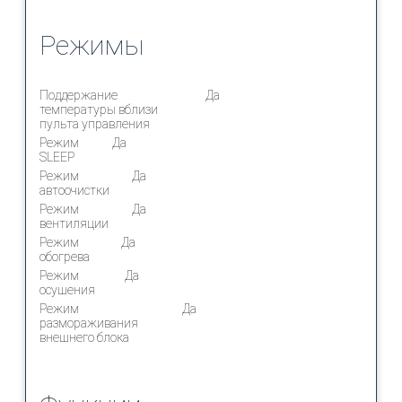
Режимы
Поддержание
Да
температуры вблизи
пульта управления
Режим
Да
SLEEP
Режим
Да
автоочистки
Режим
Да
вентиляции
Режим
Да
обогрева
Режим
Да
осушения
Режим
Да
размораживания
внешнего блока