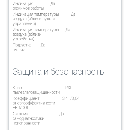
Индикация
Да
режимов работы
Индикация температуры
Да
воздуха (вблизи пульта
управления)
Индикация температуры
Да
воздуха (вблизи
устройства)
Подсветка
Да
пульта
Защита и безопасность
Класс
IPX0
пылевлагозащищенности
Коэффициент
3,41/3,64
энергоэффективности
EER/COP
Система
Да
самодиагностики
неисправности