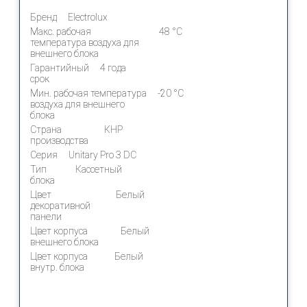
Бренд
Electrolux
Макс. рабочая
48 °С
температура воздуха для
внешнего блока
Гарантийный
4 года
срок
Мин. рабочая температура
-20 °С
воздуха для внешнего
блока
Страна
КНР
производства
Серия
Unitary Pro 3 DC
Тип
Кассетный
блока
Цвет
Белый
декоративной
панели
Цвет корпуса
Белый
внешнего блока
Цвет корпуса
Белый
внутр. блока