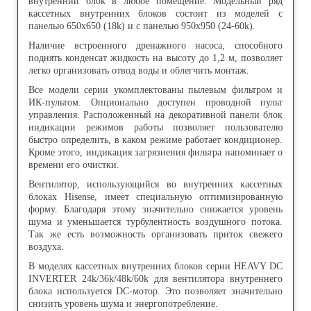
внутренний блок в любое помещение. Модельный ряд
кассетных внутренних блоков состоит из моделей с
панелью 650х650 (18k) и с панелью 950х950 (24-60k).
Наличие встроенного дренажного насоса, способного
поднять конденсат жидкость на высоту до 1,2 м, позволяет
легко организовать отвод воды и облегчить монтаж.
Все модели серии укомплектованы пылевым фильтром и
ИК-пультом. Опционально доступен проводной пульт
управления. Расположенный на декоративной панели блок
индикации режимов работы позволяет пользователю
быстро определить, в каком режиме работает кондиционер.
Кроме этого, индикация загрязнения фильтра напоминает о
времени его очистки.
Вентилятор, использующийся во внутренних кассетных
блоках Hisense, имеет специальную оптимизированную
форму. Благодаря этому значительно снижается уровень
шума и уменьшается турбулентность воздушного потока.
Так же есть возможность организовать приток свежего
воздуха.
В моделях кассетных внутренних блоков серии HEAVY DC
INVERTER 24k/36k/48k/60k для вентилятора внутреннего
блока используется DC-мотор. Это позволяет значительно
снизить уровень шума и энергопотребление.