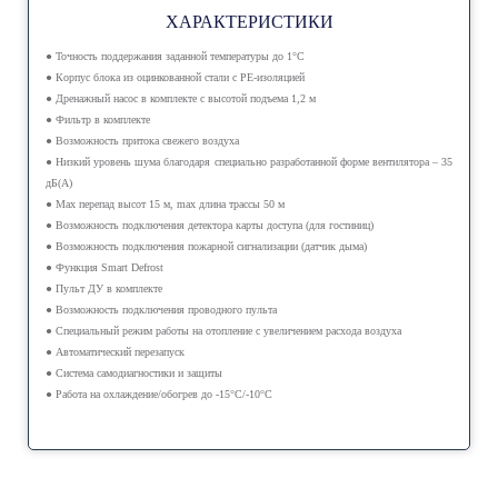
ХАРАКТЕРИСТИКИ
● Точность поддержания заданной температуры до 1°С
● Корпус блока из оцинкованной стали с PE-изоляцией
● Дренажный насос в комплекте с высотой подъема 1,2 м
● Фильтр в комплекте
● Возможность притока свежего воздуха
● Низкий уровень шума благодаря специально разработанной форме вентилятора – 35
дБ(А)
● Max перепад высот 15 м, max длина трассы 50 м
● Возможность подключения детектора карты доступа (для гостиниц)
● Возможность подключения пожарной сигнализации (датчик дыма)
● Функция Smart Defrost
● Пульт ДУ в комплекте
● Возможность подключения проводного пульта
● Специальный режим работы на отопление с увеличением расхода воздуха
● Автоматический перезапуск
● Система самодиагностики и защиты
● Работа на охлаждение/обогрев до -15°С/-10°С