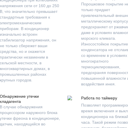
Порошковое покрытие н
напряжения сети от 160 до 250
только придает
В, что значительно превышает
привлекательный внешн
стандартные требования к
металлическому корпусу,
электромеханическим
предохраняет от ржавчи
приборам. В кондиционер
даже в условиях влажно
изначально встроен
морского климата.
стабилизатор напряжения, он
Износостойкое покрытие
не только сбережет ваши
конденсатора не отслаи
средства, но и окажется
со временем в условиях
практически незаменим в
многократного
сельской местности, в
термоциклирования,
многоквартирных домах, в
предохраняя поверхност
промышленных районах
повышенной влажности 
крупных городов.
воздействия инея.
Обнаружение утечки
Работа по таймеру
хладагента
Позволяет программиро
В случае обнаружения
время включения и вык
процессором наружного блока
кондиционера на ближа
утечки фреона в кондиционере,
часа. Такой режим позв
датчик, находящийся во
исключить беспокойство