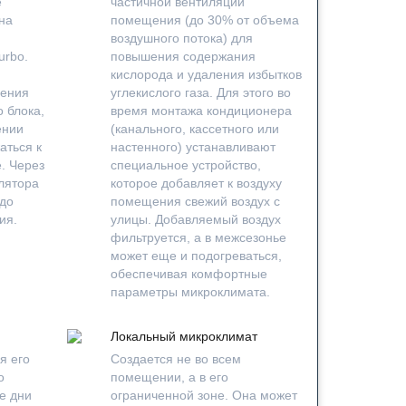
е
частичной вентиляции
на
помещения (до 30% от объема
воздушного потока) для
urbo.
повышения содержания
кислорода и удаления избытков
щения
углекислого газа. Для этого во
 блока,
время монтажа кондиционера
ении
(канального, кассетного или
аться к
настенного) устанавливают
. Через
специальное устройство,
илятора
которое добавляет к воздуху
 до
помещения свежий воздух с
ия.
улицы. Добавляемый воздух
фильтруется, а в межсезонье
может еще и подогреваться,
обеспечивая комфортные
параметры микроклимата.
Локальный микроклимат
я его
Создается не во всем
о
помещении, а в его
е дни
ограниченной зоне. Она может