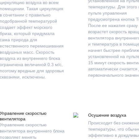
установленной на пульт
циркуляцию воздуха во всем
температуры. Для этого 
помещении. Такая циркуляция
пульте управления
в сочетании с правильно
предусмотрена кнопка T
подобранной температурой
После ее нажатия сразу
создает эффект морского
возрастет скорость вра
бриза, который придумала
вентилятора внутреннего
сама природа для
и температура в помещ
естественного перемешивания
начнет быстрее приближ
воздушных масс. Скорость
установленной на пульте
воздуха из внутреннего блока
15 минут скорость вент
ограничена величиной 0.3 м/с,
автоматически снизится
поэтому вредные для здоровья
первоначального значен
сквозняки, исключены.
Управление скоростью
Осушение воздуха
вентилятора
Происходит без снижени
Управление скоростью
температуры, что обычн
вентилятора внутреннего блока
эффективно в дождливы
позволяет менять