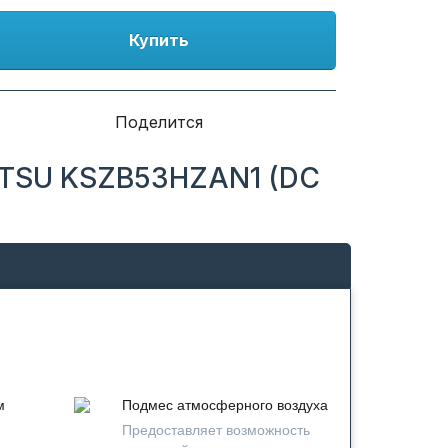
Купить
Поделится
ATSU KSZB53HZAN1 (DC
м
Подмес атмосферного воздуха
Предоставляет возможность