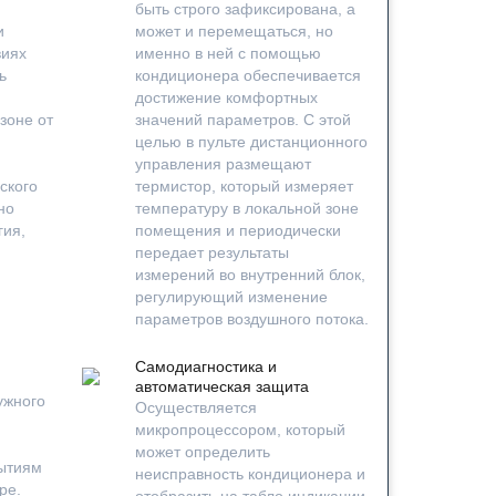
быть строго зафиксирована, а
и
может и перемещаться, но
виях
именно в ней с помощью
ь
кондиционера обеспечивается
достижение комфортных
зоне от
значений параметров. С этой
целью в пульте дистанционного
управления размещают
ского
термистор, который измеряет
но
температуру в локальной зоне
гия,
помещения и периодически
передает результаты
измерений во внутренний блок,
регулирующий изменение
параметров воздушного потока.
Самодиагностика и
автоматическая защита
ужного
Осуществляется
микропроцессором, который
может определить
ытиям
неисправность кондиционера и
ре.
отобразить на табло индикации