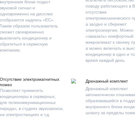
внутреннем блоке подаст
поводу работающего в 
звуковой сигнал и
отсутствие
одновременно на дисплее
электромеханического п
отобразится надпись «EC».
а заодно и сбережет
Таким образом пользователь
электроэнергию. Можно
сможет своевременно
«заказать» комфортный
выключить кондиционер и
микроклимат к своему п
обратиться в сервисную
а можно включать и вык
компанию.
кондиционер в одно и то
время каждый день.
Отсутствие электромагнитных
Дренажный комплект
помех
Дренажный комплект
Позволяет применять
автоматически откачива
кондиционеры в серверных,
образовавшийся в подд
для телекоммуникационных
внутреннего блока конде
передач, в студиях звукозаписи,
шлангу за пределы пом
на электростанциях и т.д.