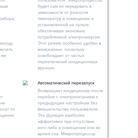
Ваше
будет сам их чередовать в
зависимости от разности
рибора,
температур в помещении и
установленной на пульте,
обеспечивая экономию
потребляемой электроэнергии.
риходу,
Этот режим особенно удобен в
лючать
межсезонье, поскольку
 же
освобождает от частых
переключений кондиционера
вручную.
Автоматический перезапуск
Возвращает кондиционер после
ет
перебоя с электропитанием к
оне
предыдущим настройкам без
нсат по
вмешательства пользователя.
ещения.
Эта функция наиболее
эффективна при отсутствии
кого-либо в помещении или во
время сна. Микропроцессор