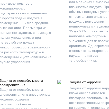
или в районах с высокой
производительность
влажностью воздуха. Пр
кондиционера с
обычных погодных усло
одновременным изменением
относительная влажност
скорости подачи воздуха в
воздуха в помещении
помещение – низкая-средняя-
поддерживается в диапа
высокая-авто. Первые три из
35 до 60%, что является
них можно задавать с помощью
наиболее комфортным
пульта управления, а при
значением для человече
четвертой это делает
организма. Одновремен
микропроцессор в зависимости
экономится электроэнер
от разности температур – в
идущая на нагрев
помещении и установленной на
теплообменника.
пульте управления.
Защита от нестабильности
Защита от коррозии
электропитания
Защита от коррозии нар
Защита от нестабильности
блока обеспечивается
электропитания в инверторных
благодаря специальным
моделях сохранит
антикоррозионным покр
работоспособность
на корпусе и конденсато
кондиционера при колебаниях