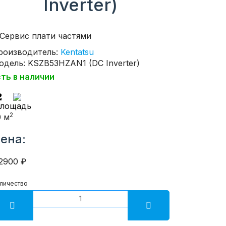
Inverter)
роизводитель:
Kentatsu
одель: KSZB53HZAN1 (DC Inverter)
сть в наличии
2
0 м
ена:
2900 ₽
личество