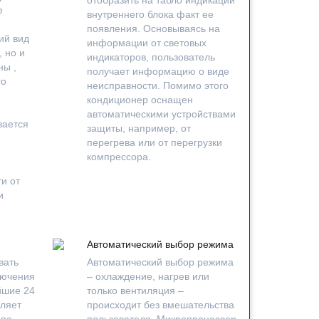
е
внутреннего блока факт ее
появления. Основываясь на
ий вид
информации от световых
 но и
индикаторов, пользователь
ны ,
получает информацию о виде
го
неисправности. Помимо этого
кондиционер оснащен
автоматическими устройствами
вается
защиты, например, от
перегрева или от перегрузки
компрессора.
и от
и
Автоматический выбор режима
вать
Автоматический выбор режима
лючения
– охлаждение, нагрев или
йшие 24
только вентиляция –
оляет
происходит без вмешательства
 по
пользователя. Микропроцессор