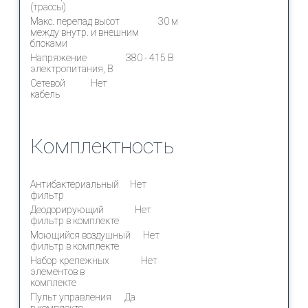
(трассы)
Макс. перепад высот
30 м
между внутр. и внешним
блоками
Напряжение
380 - 415 В
электропитания, В
Сетевой
Нет
кабель
Комплектность
Антибактериальный
Нет
фильтр
Деодорирующий
Нет
фильтр в комплекте
Моющийся воздушный
Нет
фильтр в комплекте
Набор крепежных
Нет
элементов в
комплекте
Пульт управления
Да
в комплекте