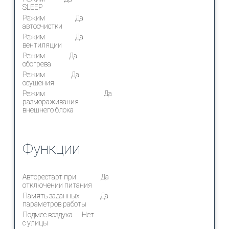
SLEEP
Режим
Да
автоочистки
Режим
Да
вентиляции
Режим
Да
обогрева
Режим
Да
осушения
Режим
Да
размораживания
внешнего блока
Функции
Авторестарт при
Да
отключении питания
Память заданных
Да
параметров работы
Подмес воздуха
Нет
с улицы