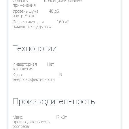
Область
Кондиционирование
применения
Уровень шума
48 дБ
внутр. блока
Эффективен для
160 м²
помещ. площадью до
Технологии
Инверторная
Нет
технология
Класс
B
энергоэффективности
Производительность
Макс.
17 кВт
производительность
обогрева