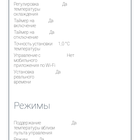
Регулировка
Да
температуры
охлаждения
Таймер на
Да
включение
Таймер на
Да
отключение
Точность установки
1,0 °С
температуры
Управление c
Нет
мобильного
приложения по Wi-Fi
Установка
Да
реального
времени
Режимы
Поддержание
Да
температуры вблизи
пульта управления
Режим
Да