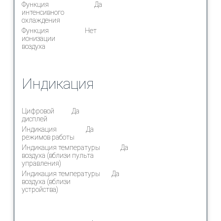
Функция
Да
интенсивного
охлаждения
Функция
Нет
ионизации
воздуха
Индикация
Цифровой
Да
дисплей
Индикация
Да
режимов работы
Индикация температуры
Да
воздуха (вблизи пульта
управления)
Индикация температуры
Да
воздуха (вблизи
устройства)