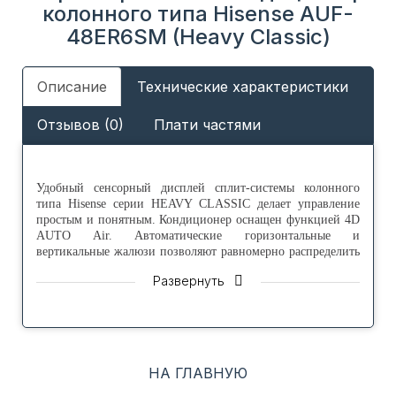
колонного типа Hisense AUF-
48ER6SM (Heavy Classic)
Описание
Технические характеристики
Отзывов (0)
Плати частями
Удобный сенсорный дисплей сплит-системы колонного
типа Hisense серии HEAVY CLASSIC делает управление
простым и понятным. Кондиционер оснащен функцией 4D
AUTO Air. Автоматические горизонтальные и
вертикальные жалюзи позволяют равномерно распределить
воздушный поток либо точно направить его в необходимую
Развернуть
точку помещения. Для улучшения качества воздуха в
помещении, колонный кондиционер комплектуется
фильтром предварительной очистки.
Благодаря встроенному электронагревателю возможно
увеличить мощность в режиме обогрева дополнительно на
НА ГЛАВНУЮ
3,5 кВт. Температурный диапазон работы на обогрев до -10
°С наружного воздуха.