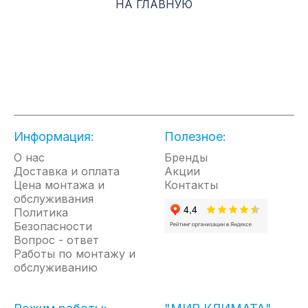
НА ГЛАВНУЮ
размере: размер конвектора уменьшен без ущерба
для мощности. Мягкое комфортное тепло
достигается за счет пониженной на 15%
температуры нагревательного элемента и корпуса.
Абсолютно бесшумный обогрев достигается
благодаря специальному улучшенному сплаву
нагревательного элемента.
Информация:
Полезное:
О нас
Бренды
Доставка и оплата
Акции
Цена монтажа и
Контакты
обслуживания
Политика
Безопасности
Вопрос - ответ
Работы по монтажу и
обслуживанию