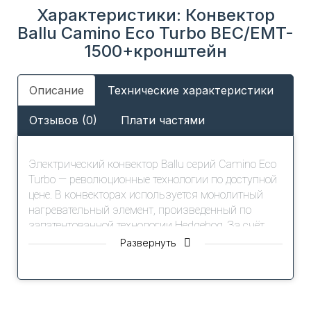
Характеристики: Конвектор
Ballu Camino Eco Turbo BEC/EMT-
1500+кронштейн
Описание
Технические характеристики
Отзывов (0)
Плати частями
Электрический конвектор Ballu серий Camino Eco
Turbo — революционные технологии по доступной
цене. В конвекторах используется монолитный
нагревательный элемент, произведенный по
запатентованной технологии Hedgehog. За счёт
увеличенной на 20% площади теплопередачи
Развернуть
нагревательного элемента, время разогрева
становится на 20% быстрее. Благодаря
уникальной форме нагревательного элемента
достигается повышенная мощность в компактном