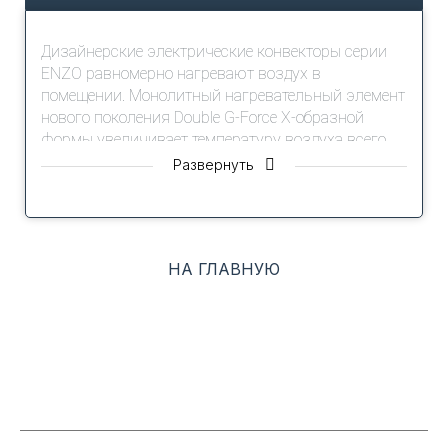
Дизайнерские электрические конвекторы серии
ENZO равномерно нагревают воздух в
помещении. Монолитный нагревательный элемент
нового поколения Double G-Force X-образной
формы увеличивает температуру воздуха всего
за 75 секунд. Многоуровневая система защиты:
Развернуть
влагозащита IP24, родительский контроль, датчик
защиты от опрокидывания и перегрева
обеспечивают безопасную эксплуатацию
прибора. Конвектор мобилен, его можно
НА ГЛАВНУЮ
устанавливать там, где удобно, ведь в комплекте
поставляются шасси и кронштейн. Максимальное
удобство обеспечивает функция Auto Restart,
которая позволяет после незапланированного
отключения электроэнергии автоматически
перезапустить прибор с сохраненными
настройками