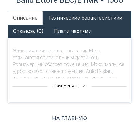
Ballu Ettore BEC/ETMR - 1000
Описание
Технические характеристики
Отзывов (0)
Плати частями
Электрические конвекторы серии Ettore
отличаются оригинальным дизайном.
Равномерный обогрев помещения. Максимальное
удобство обеспечивает функция Auto Restart,
которая позволяет после незапланированного
отключения электроэнергии автоматически
Развернуть
перезапустить прибор с сохраненными
настройками. Это особенно актуально для
районов с нестабильной подачей электроэнергии
НА ГЛАВНУЮ