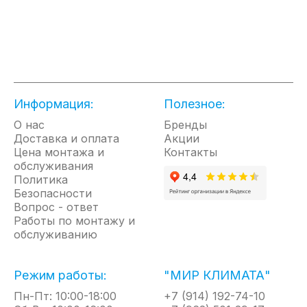
приборы, которые устанавливаются в нижней
части окон и вдоль плинтусов. Благодаря своей
небольшой высоте они практически незаметны и
не портят интерьер.
Принцип работы оконных конвекторов основан на
естественной конвекции воздуха. Тёплый воздух
Информация:
Полезное:
от конвектора поднимается вверх вдоль стены или
окна, нагревая их и создавая тепловой экран. Это
О нас
Бренды
предотвращает потери тепла из помещения,
Доставка и оплата
Акции
Цена монтажа и
устраняет повышенную влажность стен и
Контакты
обслуживания
предотвращает образование конденсата на
Политика
стёклах.
Безопасности
Вопрос - ответ
Электрические плинтусные конвекторы
Работы по монтажу и
устанавливаются быстро и просто, без
обслуживанию
подготовительных работ и последующего
монтажа.
Устройства предназначены для напольного и
Режим работы:
"МИР КЛИМАТА"
настенного размещения. Симметричная
Пн-Пт: 10:00-18:00
+7 (914) 192-74-10
конструкция позволяет расположить конвектор