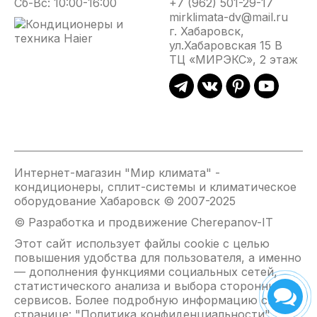
Сб-Вс: 10:00-16:00
+7 (962) 501-29-17
проводом как в левую, так и в правую сторону, в
mirklimata-dv@mail.ru
зависимости от необходимости.
г. Хабаровск,
Безопасность оборудования гарантирует датчик
ул.Хабаровская 15 В
защиты от перегрева.
ТЦ «МИРЭКС», 2 этаж
В ассортименте представлены три модели длиной
800, 1000 и 1500 мм.
Интернет-магазин "Мир климата" -
кондиционеры, сплит-системы и климатическое
оборудование Хабаровск © 2007-2025
© Разработка и продвижение Cherepanov-IT
Этот сайт использует файлы cookie с целью
повышения удобства для пользователя, а именно
— дополнения функциями социальных сетей,
статистического анализа и выбора сторонних
сервисов. Более подробную информацию см. на
странице: "
Политика конфиденциальности
".