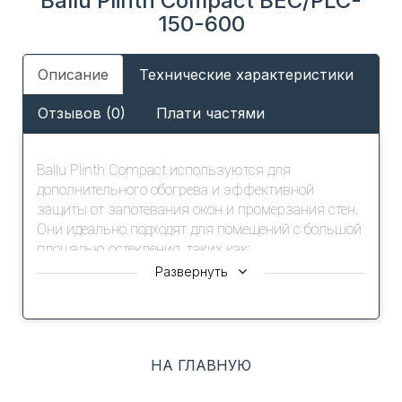
Ballu Plinth Compact BEC/PLC-
150-600
Описание
Технические характеристики
Отзывов (0)
Плати частями
Ballu Plinth Compact используются для
дополнительного обогрева и эффективной
защиты от запотевания окон и промерзания стен.
Они идеально подходят для помещений с большой
площадью остекления, таких как:
- веранды
Развернуть
- зимние сады
- балконы, лоджии
- торговые павильоны и киоски.
НА ГЛАВНУЮ
Плинтусно-оконные конвекторы представляют
собой компактные и эффективные отопительные