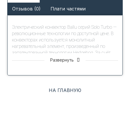
Отзывов (0)
Плати частями
Электрический конвектор Ballu серий Solo Turbo —
революционные технологии по доступной цене. В
конвекторах используется монолитный
нагревательный элемент, произведенный по
запатентованной технологии Hedgehog. За счёт
увеличенной на 20% площади теплопередачи
Развернуть
нагревательного элемента, время разогрева
становится на 20% быстрее. Благодаря
уникальной форме нагревательного элемента
достигается повышенная мощность в компактном
НА ГЛАВНУЮ
размере: размер конвектора уменьшен без ущерба
для мощности. Мягкое комфортное тепло
достигается за счет пониженной на 15%
температуры нагревательного элемента и корпуса.
Абсолютно бесшумный обогрев достигается
благодаря специальному улучшенному сплаву
нагревательного элемента.