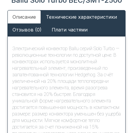
Ballu Solo Turbo BEC/SMT-2500
Описание
Технические характеристики
Отзывов (0)
Плати частями
Электрический конвектор Ballu серий Solo Turbo —
революционные технологии по доступной цене. В
конвекторах используется монолитный
нагревательный элемент, произведенный по
запатентованной технологии Hedgehog. За счёт
увеличенной на 20% площади теплопередачи
нагревательного элемента, время разогрева
становится на 20% быстрее. Благодаря
уникальной форме нагревательного элемента
достигается повышенная мощность в компактном
размере: размер конвектора уменьшен без ущерба
для мощности. Мягкое комфортное тепло
достигается за счет пониженной на 15%