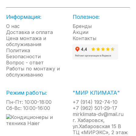
установленной температуры нагревательному
элементу не нужно периодически включаться на
Информация:
Полезное:
полную мощность и выключаться. Достаточно
постоянного небольшого потребления
О нас
Бренды
Доставка и оплата
электроэнергии.
Акции
Цена монтажа и
Контакты
обслуживания
С помощью модуля WI-FI и специального
Политика
приложения можно объединить в инверторную
Безопасности
систему отопления и управлять из любой точки
Вопрос - ответ
мира неограниченным количеством конвекторов.
Работы по монтажу и
Модуль WI-FI является дополнительной опцией.
обслуживанию
Нагревательный элемент HEDGHEHOG позволяет
увеличить площадь поверхности теплоотдачи на
Режим работы:
"МИР КЛИМАТА"
25%. Повышенная безопасность, наличие
Пн-Пт: 10:00-18:00
+7 (914) 192-74-10
востребованных функций и технологичных
Сб-Вс: 10:00-16:00
+7 (962) 501-29-17
возможностей делают конвектор Brilliant Marble
mirklimata-dv@mail.ru
незаменимым предметом в квартире или в доме.
г. Хабаровск,
ул.Хабаровская 15 В
Отличительные особенности
ТЦ «МИРЭКС», 2 этаж