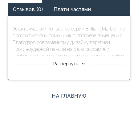
Отзывов (0)
Плати частями
Электрический конвектор серии Brilliant Marble - не
просто бытовой помощник в обогреве помещения.
Благодаря современному дизайну передней
противоударной панели из стеклокерамики,
прибор превращается в арт-объект, сочетающий в
себе непревзойденный стиль и эффективность.
Развернуть
Инверторный блок управления нового поколения
digital INVERTER 3.0 обеспечивает экономию
электроэнергии в 3 раза. Инверторный блок
НА ГЛАВНУЮ
управления конвектора, измеряя температуру
специальным высокочувствительным датчиком,
плавно изменяет мощность нагревательного
элемента не только в зависимости от текущей
температуры, но и от скорости её изменения.
Датчик реагирует на температурные изменения с
точностью до 0,1°С. Для поддержания