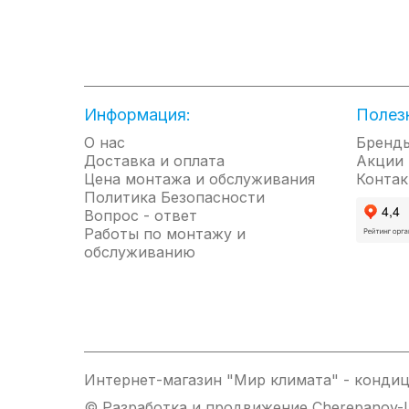
Дисплей с индикацией температуры нагр
Во время работы дисплей отображает те
Высокая мощность для мгновенного наг
Прибор обладает мощностью 3.3 кВт, чт
Информация:
Полез
О нас
Бренд
Доставка и оплата
Акции
Цена монтажа и обслуживания
Контак
Политика Безопасности
Вопрос - ответ
Работы по монтажу и
обслуживанию
Интернет-магазин "Мир климата" - кондиц
© Разработка и продвижение Cherepanov-