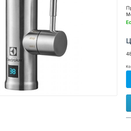
П
Мо
Е
Ц
4
Ко