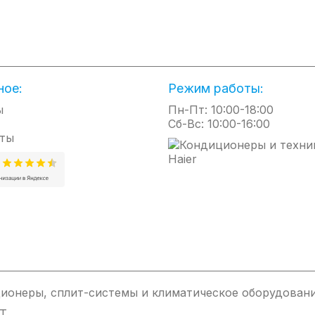
ева
мпературу нагрева воды.
рева
о достаточно для мгновенного нагрева воды и комфортного и
ное:
Режим работы:
ы
Пн-Пт: 10:00-18:00
Сб-Вс: 10:00-16:00
ты
ионеры, сплит-системы и климатическое оборудовани
IT