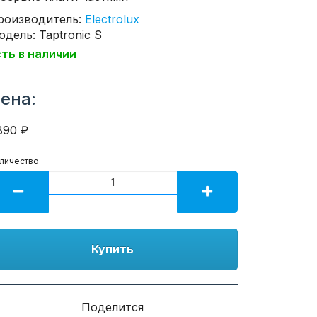
роизводитель:
Electrolux
дель: Taptronic S
сть в наличии
ена:
890 ₽
личество
Купить
Поделится