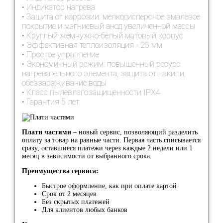
• Индикатор нагрева
• Защита от коррозии: мелкодисперсное эмалевое
покрытие и магниевый анод увеличенной массы
• Круглый жемчужно-белый матовый корпус
• Эффективная теплоизоляция - 25 мм
• Простое управление
• Экономичный режим: повышенный ресурс
нагревательного элемента, защита от накипи,
обеззараживание воды
• Класс пылевлагозащищенности IPX4
• Гарантия 5 лет
Плати частями
– новый сервис, позволяющий разделить
оплату за товар на равные части. Первая часть списывается
сразу, оставшиеся платежи через каждые 2 недели или 1
месяц в зависимости от выбранного срока.
Преимущества сервиса:
Быстрое оформление, как при оплате картой
Срок от 2 месяцев
Без скрытых платежей
Для клиентов любых банков