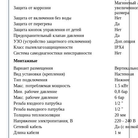
Магниевый 
Защита от коррозии
увеличенно
размера
Защита от включения без воды
Нет
Защита от перегрева
Да
Защита кнопок управления от детей
Нет
Предохранительный клапан давления
Да
УЗО (устройство защитного отключения)
Доп.опция
Класс пылевлагозащищенности
IPX4
Система самодиагностики неисправности
Нет
Монтажные
Вариант размещения
Вертикальн
Вид установки (крепления)
Настенная
Тип подключения
Нижнее
Макс. потребляемая мощность
1.5 кВт
Мин. рабочее давление
0,8 бар
Макс. рабочее давление
6 бар
Резьба входного патрубка
1/2 "
Резьба выходного патрубка
1/2 "
Толщина теплоизоляции
20 мм
Напряжение электропитания, В
220 - 240 В
Сетевой кабель
Да (с вилко
Длина кабеля
1 м