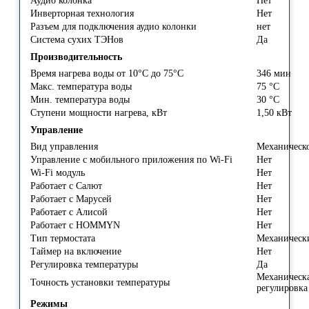
Аудио колонка
Нет
Инверторная технология
Нет
Разъем для подключения аудио колонки
нет
Система сухих ТЭНов
Да
Производительность
Время нагрева воды от 10°С до 75°С
346 мин
Макс. температура воды
75 °С
Мин. температура воды
30 °С
Ступени мощности нагрева, кВт
1,50 кВт
Управление
Вид управления
Механическ
Управление c мобильного приложения по Wi-Fi
Нет
Wi-Fi модуль
Нет
Работает с Салют
Нет
Работает с Марусей
Нет
Работает с Алисой
Нет
Работает с HOMMYN
Нет
Тип термостата
Механичес
Таймер на включение
Нет
Регулировка температуры
Да
Механическ
Точность установки температуры
регулировк
Режимы