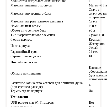
Количество нагревательных элементов
1
Материал внешнего корпуса
Металл+Пла
Сталь с
Материал внутреннего бака
эмалирован
покрытием
Материал нагревательного элемента
Сталь
Номинальный объём
100 л
Объем внутреннего бака
90 л
Тип нагревательного элемента
Сухой ТЭН
Форма корпуса
Круглая
Жемчужно-
Цвет корпуса
белый
Гарантийный срок
24 мес
Страна производства
КНР
Потребительские
Бытовое
оборудован
Область применения
(для домашн
использова
Расчетное количество человек для принятия душа
4
(при среднем расходе)
Термометр на корпусе
Да
Технологии
USB-разъем для Wi-Fi модуля
Нет