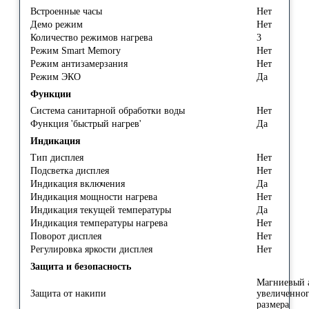
Встроенные часы
Нет
Демо режим
Нет
Количество режимов нагрева
3
Режим Smart Memory
Нет
Режим антизамерзания
Нет
Режим ЭКО
Да
Функции
Система санитарной обработки воды
Нет
Функция 'быстрый нагрев'
Да
Индикация
Тип дисплея
Нет
Подсветка дисплея
Нет
Индикация включения
Да
Индикация мощности нагрева
Нет
Индикация текущей температуры
Да
Индикация температуры нагрева
Нет
Поворот дисплея
Нет
Регулировка яркости дисплея
Нет
Защита и безопасность
Магниевый 
Защита от накипи
увеличенно
размера