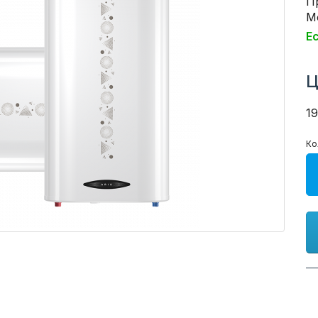
П
Мо
Е
Ц
1
Ко