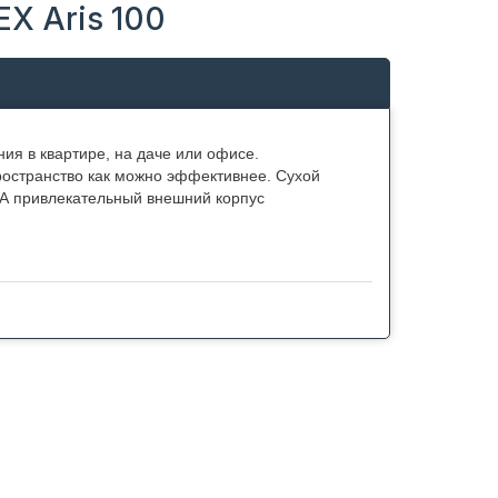
X Aris 100
ия в квартире, на даче или офисе.
пространство как можно эффективнее. Сухой
 А привлекательный внешний корпус
nk, благодаря которой корпус бака становится
в серии Aris составляет от 25 до 29 мм. Такой
онагреватели этой серии можно повесить на стену
ляющую стойкость к коррозии, которая является
 адгезию со стенками бака, что позволяет ему