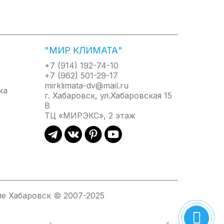
олбе из нержавеющей стали – InoxDryHeat. Общая
я мощность 1500 Вт. Преимущество «сухого»
я в ней. Это позволяет сохранить
сегда можно заменить без слива воды из бака.
"МИР КЛИМАТА"
пературы. На терморегуляторе предусмотрен
+7 (914) 192-74-10
 водонагревателя. Справа от регулятора
+7 (962) 501-29-17
уется: 800, 1200 и 2000 Вт; а в модели объемом
mirklimata-dv@mail.ru
 в случае перепадов электроэнергии,
г. Хабаровск, ул.Хабаровская 15
В
изоляционная пена – Super Foam. Она позволяет
ТЦ «МИРЭКС», 2 этаж
агрев, что позволит сохранить время и средства.
щитного отключения, которое срабатывает при
са избыточного давления в баке. Клапан также не
е Хабаровск © 2007-2025
/1500 Вт для модели объемом 30 литров