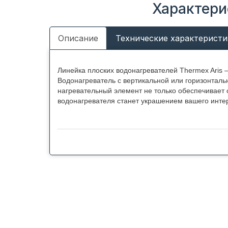
Характери
Описание
Технические характеристи
Линейка плоских водонагревателей Thermex Aris 
Водонагреватель с вертикальной или горизонталь
нагревательный элемент не только обеспечивает
водонагревателя станет украшением вашего инте
Преимущества Thermex Aris:
Компактный размер и универсальный монтаж.
максимально плоским и одновременно вмести
водонагреватель проще разместить в помеще
как в вертикальном, так и горизонтальном 
Надежное защитное покрытие. Внутренние 
одной из главных проблем долгой и интенси
при нагреве и остывании расширяться вмес