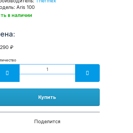
роизводитель:
Thermex
дель: Aris 100
сть в наличии
ена:
9290 ₽
личество
Купить
Поделится