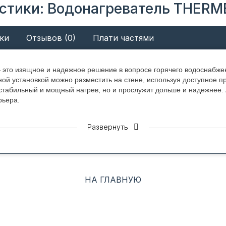
стики: Водонагреватель THERME
ки
Отзывов (0)
Плати частями
– это изящное и надежное решение в вопросе горячего водоснабжен
ной установкой можно разместить на стене, используя доступное 
 стабильный и мощный нагрев, но и прослужит дольше и надежнее.
рьера.
Развернуть
 Водонагреватели серии Aris изготовлены по технологии Double Ta
тельным, поскольку полезный объем не теряется. Глубина корпуса 
НА ГЛАВНУЮ
нии, а также можно спрятать в нишу. Помимо узкого корпуса, вод
исполнении, что еще больше способствует экономии пространства.
стенки бака покрыты Биостеклофарфором, обеспечивающим впечат
вной эксплуатации водонагревателей. Покрытие вступает в высокую
те с баком без дальнейшего образования трещин.