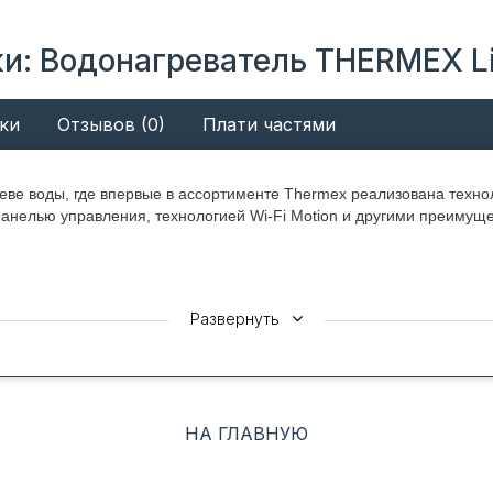
и: Водонагреватель THERMEX Li
ки
Отзывов (0)
Плати частями
реве воды, где впервые в ассортименте Thermex реализована техно
анелью управления, технологией Wi-Fi Motion и другими преимуще
Развернуть
Fi Motion. Благодаря современным технологиям между водонагрев
я двусторонняя связь, так что техника может своевременно приним
НА ГЛАВНУЮ
e. Настройки техники проходят через приложение Thermex Home, 
льные настройки - программирование по дням недели и времени в т
плоть до погоды за окном.