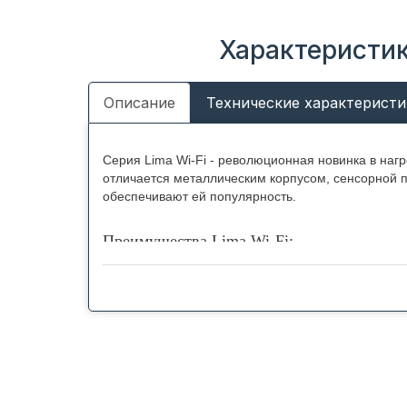
Характеристик
Описание
Технические характеристи
Серия Lima Wi-Fi - революционная новинка в наг
отличается металлическим корпусом, сенсорной п
обеспечивают ей популярность.
Преимущества Lima Wi-Fi:
Технология дистанционного управления Wi-
или планшетом - устанавливается стабильна
общем состоянии.
Управление через приложение Thermex Hom
водонагревателя, а также есть и дополните
другим приборам или внешним факторам - в