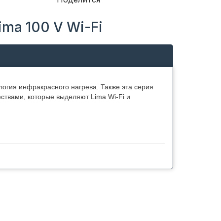
ma 100 V Wi-Fi
логия инфракрасного нагрева. Также эта серия
ствами, которые выделяют Lima Wi-Fi и
ателем и гаджетом пользователя - смартфоном
ать указания и отчитываться об их выполнении и
где полностью дублируется панель управления
ечение дня, а также привязывать настройки к