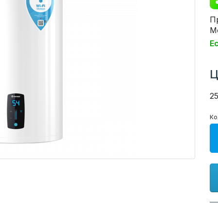
П
Мо
Е
Ц
2
Ко