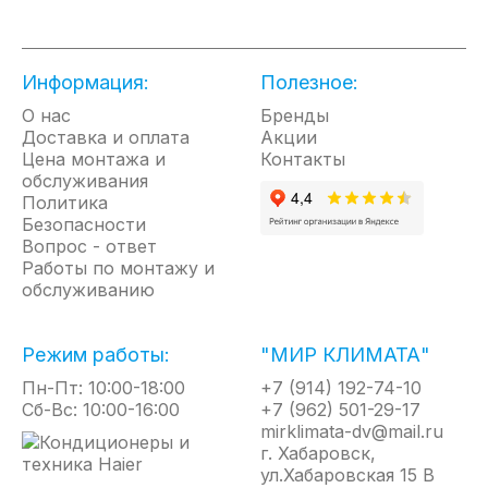
Экологичные технологии: изнутри внутренний
бак покрыт специальным составом
Биостеклофарфор. Это покрытие создает внутри
бака экологически чистый аналог стеклянного
Информация:
Полезное:
или фарфорового кувшина - идеальной среды
О нас
для сохранения воды чистой и свежей. Кроме
Бренды
Доставка и оплата
того, Биостеклофарфор выполняет функцию
Акции
Цена монтажа и
защиты стенок самого бака, предохраняя их от
Контакты
обслуживания
появления коррозии - наиболее частой
Политика
проблемы обычных водонагревателей;
Безопасности
Долговечность: Thermo оснащен
Вопрос - ответ
нагревательным элементом TitaniumHeat,
Работы по монтажу и
который выполнен на основе титана и
обслуживанию
нержавеющей стали. Такое сочетание не только
помогло снизить риск появления накипи, но и
увеличивает ресурс работы водонагревателя и
Режим работы:
"МИР КЛИМАТА"
его стабильность;
Адаптивность: работу Thermo можно настроить с
Пн-Пт: 10:00-18:00
+7 (914) 192-74-10
учетом своих индивидуальных предпочтений,
Сб-Вс: 10:00-16:00
+7 (962) 501-29-17
установив один из трех режимов работы;
mirklimata-dv@mail.ru
Экономия времени: нагревательный элемент
г. Хабаровск,
имеет удвоенную площадь. Такое решение
ул.Хабаровская 15 В
помогло значительно ускорить нагрев и