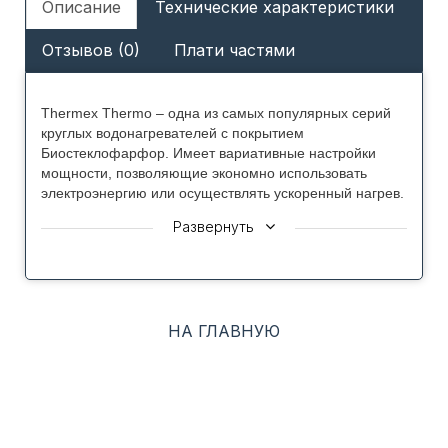
Описание
Технические характеристики
Отзывов (0)
Плати частями
Thermex Thermo – одна из самых популярных серий
круглых водонагревателей с покрытием
Биостеклофарфор. Имеет вариативные настройки
мощности, позволяющие экономно использовать
электроэнергию или осуществлять ускоренный нагрев.
Thermo представляет собой удачное сочетание
Развернуть
надежности с экологичностю и простоты управления с
безопасностью. В основе этой модели лежит идея
создания классического круглого водонагревателя,
который бы соответствовал всем ожиданиям
пользователя и превосходил их.
НА ГЛАВНУЮ
Преимущества Thermex Thermo: