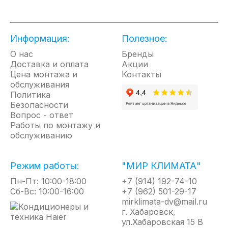
защитным слоем эмали, что увеличит срок
службы нагревательного элемента и
обеспечивает максимальный показатель его
энергоэффективности;
Информация:
Полезное:
ЭКО режим увеличивает ресурс работы
О нас
Бренды
нагревательного элемента и защищает от
Доставка и оплата
Акции
накипи;
Цена монтажа и
Контакты
обслуживания
многоуровневая система безопасности
Политика
включает защиту от коррозии и от
Безопасности
перегрева;
Вопрос - ответ
предохранительный клапан.
Работы по монтажу и
обслуживанию
Режим работы:
"МИР КЛИМАТА"
Пн-Пт: 10:00-18:00
+7 (914) 192-74-10
Сб-Вс: 10:00-16:00
+7 (962) 501-29-17
mirklimata-dv@mail.ru
г. Хабаровск,
ул.Хабаровская 15 В