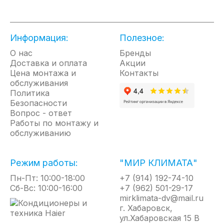
системой защиты от перегрева и защитой от
коррозии «Protect Tank». Гарантия на внутренний
бак - 5 лет.
Информация:
Полезное:
Отличительные особенности
О нас
Бренды
Доставка и оплата
• Медный нагревательный элемент
Акции
Цена монтажа и
Контакты
• Защита от коррозии. Магниевый анод
обслуживания
увеличенной массы
Политика
• Режим ЭКО
Безопасности
• Система защиты от коррозии «Protect tank»
Вопрос - ответ
• Предохранительный клапан. Для защиты
Работы по монтажу и
устройства от превышающего норму
обслуживанию
гидравлического давления
• Высокий класс пылевлагозащиты
• 5 лет гарантии на внутренний бак
Режим работы:
"МИР КЛИМАТА"
Пн-Пт: 10:00-18:00
+7 (914) 192-74-10
Сб-Вс: 10:00-16:00
+7 (962) 501-29-17
mirklimata-dv@mail.ru
г. Хабаровск,
ул.Хабаровская 15 В