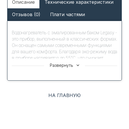
Описание
Технические характеристики
Отзывов (0)
Плати частями
Водонагреватель с эмалированным баком Legasy -
это прибор, выполненный в классических формах.
Он оснащен самыми современными функциями
для вашего комфорта. Благодаря эко-режиму вода
в приборе нагревается до 55°C, что снижает
образование накипи, повышает ресурс
Развернуть
нагревательного элемента, обеспечивает
надежную защиту от бактерий и позволяет
увеличить срок службы прибора. C помощью
удобного механического управления и индикации
НА ГЛАВНУЮ
вы можете контролировать актуальную
температуру нагрева воды, а высококачественная
теплоизоляция (20 мм) избавит вас от повторного
нагрева, сохранив надолго необходимую
температуру воды. Приборы долговечны и
безопасны в использовании, так как оснащены