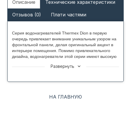
Описание
Технические характеристики
Отзывов (0)
Плати частями
Серия водонагревателей Thermex Dion в первую
очередь привлекает внимание уникальным узором на
фронтальной панели, делая оригинальный акцент в
интерьере помещения. Помимо привлекательного
дизайна, водонагреватели этой серии имеют высокую
мощность нагрева 2500 Вт, биостеклофарфоровое
Развернуть
покрытие внутреннего бака, защищающее металл от
коррозии, долговечный ТЭН из нержавеющей стали
TitaniumHeat, а также интуитивно-понятное
управление. Благодаря этим факторам, эксплуатация
водонагревателя становится надежной, безопасной и
НА ГЛАВНУЮ
комфортной.
Преимущества Thermex Dion: