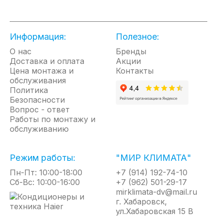
Защитное покрытие Биостеклофарфор.
Внутренний бак покрыт Биостеклофарфором –
это специальное запатентованное покрытие,
Информация:
Полезное:
входящее в адгезию со стенками бака и
расширяющееся вместе с ним при нагревании.
О нас
Бренды
Главная его функция – это защита металла от
Доставка и оплата
Акции
коррозии, при этом покрытие не трескается,
Цена монтажа и
Контакты
предотвращая протечку бака, и сохраняет воду
обслуживания
внутри свежей и качественной. Вдобавок
Политика
биостеклофарфоровое покрытие повышает
Безопасности
устойчивость бака к гидроударам и перепадам
Вопрос - ответ
температур.
Работы по монтажу и
Долговечный нагревательный элемент. В баке
обслуживанию
установлен нержавеющий ТЭН на основе
сплава титана - TitaniumHeat. Специальный
сплав SUS 840 содержит в себе высокую
Режим работы:
"МИР КЛИМАТА"
концентрацию хрома, который не позволяет
Пн-Пт: 10:00-18:00
нагревательному элементу покрыться ржавчиной
+7 (914) 192-74-10
Сб-Вс: 10:00-16:00
и делает его наиболее устойчивым к коррозии.
+7 (962) 501-29-17
ТЭН TitaniumHeat работает стабильнее и
mirklimata-dv@mail.ru
дольше, чем аналогичные ему ТЭНы из
г. Хабаровск,
нержавеющей стали.
ул.Хабаровская 15 В