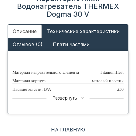
Водонагреватель THERMEX
Dogma 30 V
Описание
Технические характеристики
Отзывов (0)
Плати частями
Материал нагревательного элемента
TitaniumHeat
Материал корпуса
матовый пластик
Параметры сети, В/А
230
Развернуть
Тип водонагревателя
накопительный
Способ нагрева
электрический
Макс. мощность электрическая, Вт
2000
Режимы мощности электрической, Вт
700/1300/2000
НА ГЛАВНУЮ
Тип управления
электронно-механическое