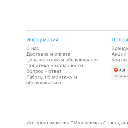
времени.
Увеличенный анод. Обязательное условие д
установлен увеличенный анод, рассчитанный
Удобное управление. С помощью механическ
Технологии защиты. Водонагреватели Therm
поддерживать воду на небольшом нагреве, 
Информация:
Полез
предотвращения утечки и поражения током.
нагретой воде вернутся обратно в магистрал
О нас
Бренд
Доставка и оплата
Акции
Цена монтажа и обслуживания
Контак
Политика Безопасности
Технические характеристики:
Вопрос - ответ
Работы по монтажу и
обслуживанию
Нержавеющий ТЭН TitaniumHeat на основе 
Внутренний бак с покрытием Биостеклофа
Плоский корпус по технологии Double Tank
Рабочее напряжение 230 В
Мощность нагрева 700 / 1300 / 2000 Вт
Максимальная температура нагрева воды 7
Интернет-магазин "Мир климата" - кондиц
Присоединительный размер G1/2