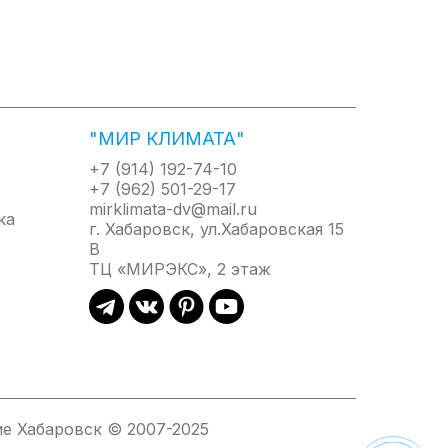
 ежегодная замена анода. Однако в серии Mirror
ени не понадобится.
ежим мощности и регулировать нагрев воды.
этом режиме водонагреватель будет постоянно
но устройство защитного отключения для
"МИР КЛИМАТА"
я избыточного давления в баке и не позволит
+7 (914) 192-74-10
+7 (962) 501-29-17
mirklimata-dv@mail.ru
г. Хабаровск, ул.Хабаровская 15
В
ТЦ «МИРЭКС», 2 этаж
е Хабаровск © 2007-2025