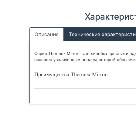
Характерис
Описание
Технические характеристи
Серия Thermex Mirror – это линейка простых и н
оснащен увеличенным анодом, который обеспечив
Преимущества Thermex Mirror:
Плоский корпус. Водонагреватели серии The
соединенные между собой, что позволяет до
Надежное покрытие. Внутренний бак изготов
позволяет сужаться и расширяться вместе 
Качественный нагрев. Надежный ТЭН из нер
нагревательных элементов на рынке среди с
возможность выбора мощности 700, 1300 и 2