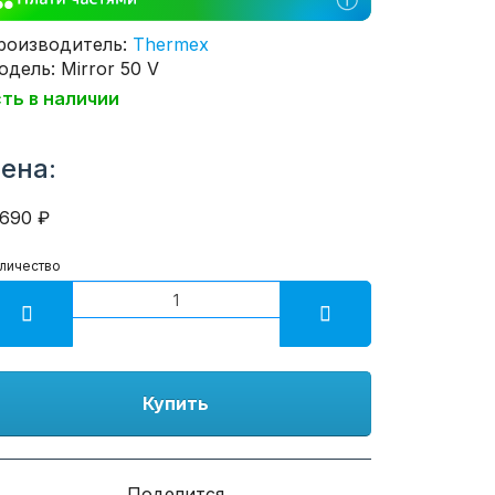
роизводитель:
Thermex
дель: Mirror 50 V
сть в наличии
ена:
3690 ₽
личество
Купить
Поделится