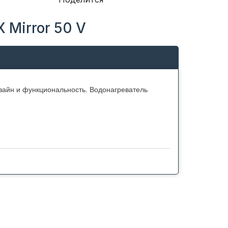
Mirror 50 V
зайн и функциональность. Водонагреватель
и Double Tank: внутри находятся два цилиндра
бъем внутреннего бака.
ся в состоянии адгезии с металлом, что
и.
дним из качественных и долговечных
ду в баке за считанные минуты. Также есть
ый вариант нагрева для экономии средств и