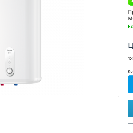
П
Мо
Е
Ц
1
Ко