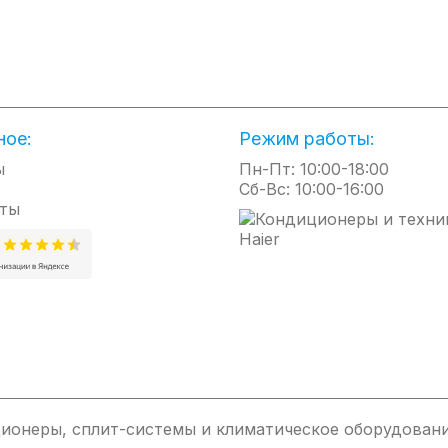
ля гарантии водонагревателей с покрытием Биостеклофарфор – это
 на 5 лет эксплуатации, а потому менять его на этот период врем
ого регулятора на фронтальной стороне корпуса можно менять р
ex Mirror оснащены функцией защиты от замерзания No Frost - в 
чтобы вода внутри бака не замерзла. На сетевом шнуре расположе
ное:
Режим работы:
 А предохранительный клапан в комплекте предотвратит образовани
ь.
ы
Пн-Пт: 10:00-18:00
Сб-Вс: 10:00-16:00
ты
сплава титана
рфор
5°С
ионеры, сплит-системы и климатическое оборудовани