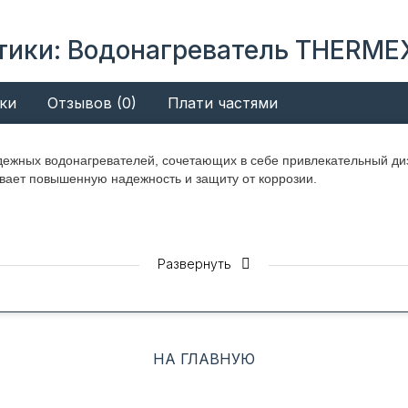
тики: Водонагреватель THERMEX 
ки
Отзывов (0)
Плати частями
адежных водонагревателей, сочетающих в себе привлекательный ди
ает повышенную надежность и защиту от коррозии.
Развернуть
rmex Mirror имеют плоский и компактный корпус за счет технологи
стичь небольшой глубины корпуса 275 мм, при этом не потерять о
лен из стали и имеет покрытие Биостеклофарфор, которое находит
с ним, предотвращая трещины и надежно защищая сталь от коррози
НА ГЛАВНУЮ
жавеющей стали на основе сплава титана TitaniumHeat является о
воих аналогов. А мощность 2000 Вт позволяет быстро нагревать во
000 Вт, благодаря чему пользователь может установить оптимальн