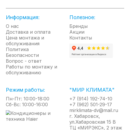
системой защиты от перегрева и защитой от
коррозии «Protect Tank». Гарантия на внутренний
бак - 5 лет.
Информация:
Полезное:
Отличительные особенности
О нас
Бренды
Доставка и оплата
• Медный нагревательный элемент
Акции
Цена монтажа и
Контакты
• Защита от коррозии. Магниевый анод
обслуживания
увеличенной массы
Политика
• Режим ЭКО
Безопасности
• Система защиты от коррозии «Protect tank»
Вопрос - ответ
• Предохранительный клапан. Для защиты
Работы по монтажу и
устройства от превышающего норму
обслуживанию
гидравлического давления
• Высокий класс пылевлагозащиты
• 5 лет гарантии на внутренний бак
Режим работы:
"МИР КЛИМАТА"
Пн-Пт: 10:00-18:00
+7 (914) 192-74-10
Сб-Вс: 10:00-16:00
+7 (962) 501-29-17
mirklimata-dv@mail.ru
г. Хабаровск,
ул.Хабаровская 15 В
ТЦ «МИРЭКС», 2 этаж