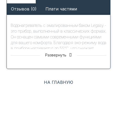
Отзывов (0)
Плати частями
Водонагреватель с эмалированным баком Legasy -
это прибор, выполненный в классических формах.
Он оснащен самыми современными функциями
для вашего комфорта. Благодаря эко-режиму вода
в приборе нагревается до 55°C, что снижает
образование накипи, повышает ресурс
Развернуть
нагревательного элемента, обеспечивает
надежную защиту от бактерий и позволяет
увеличить срок службы прибора. C помощью
удобного механического управления и индикации
НА ГЛАВНУЮ
вы можете контролировать актуальную
температуру нагрева воды, а высококачественная
теплоизоляция (20 мм) избавит вас от повторного
нагрева, сохранив надолго необходимую
температуру воды. Приборы долговечны и
безопасны в использовании, так как оснащены