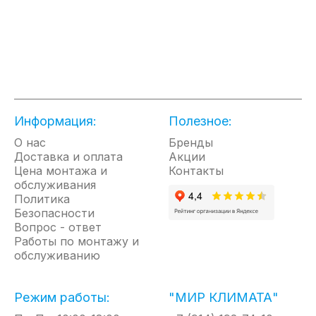
Стабильная и эффективная эксплуатация.
Нагрев воды в новой Thermex Fora PRO Wi-Fi
производится благодаря нагревательному
элементу InoxDryHeat. Этот ТЭН представляет
собой колбу из нержавеющей стали, внутри
которой помещены два нагревательных
элемента, таким образом колба защищает ТЭНы
Информация:
Полезное:
от воздействия воды и образования коррозии.
Это прочный и долговечный элемент,
О нас
Бренды
работающий даже в жесткой воде, отличается
Доставка и оплата
Акции
высокой энергоэффективностью и надежностью.
Цена монтажа и
Контакты
Внутренний бак изготовлен из
обслуживания
высоколегированной нержавеющей стали G.5,
Политика
за счет чего имеет защиту даже на сварных швах
Безопасности
и отлично переносит гидроудары.
Вопрос - ответ
Оригинальный стиль и универсальный монтаж.
Работы по монтажу и
Корпус водонагревателя выполнен по
обслуживанию
технологии Double Tank, позволяющая
разместить внутри два вытянутых цилиндра.
Таким образом бак становится плоским и
Режим работы:
"МИР КЛИМАТА"
компактным, а благодаря универсальной