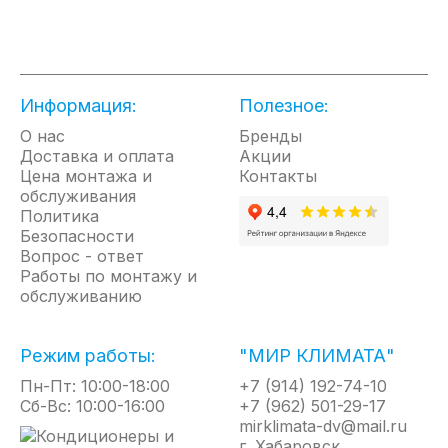
помещение в дождливый день.
Помимо осушения, прибор также способен
очистить воздух в помещении с помощью
встроенной УФ-лампы, убивающей вредоносные
организмы.
Информация:
Полезное:
Преимущества:
О нас
Бренды
Доставка и оплата
• 2 режима работы;
Акции
Цена монтажа и
Контакты
• УФ-лампа для очистки ввоздуха;
обслуживания
• Цветоиндикатор уровня влажности;
Политика
• Автоматические жалюзи;
Безопасности
• Удаление до 30 литров влаги в сутки;
Вопрос - ответ
• Блокировка панели управления;
Работы по монтажу и
• Таймер 24 часа;
обслуживанию
• Система самодиагностики неисправностей;
Режим работы:
"МИР КЛИМАТА"
Пн-Пт: 10:00-18:00
+7 (914) 192-74-10
Сб-Вс: 10:00-16:00
+7 (962) 501-29-17
mirklimata-dv@mail.ru
г. Хабаровск,