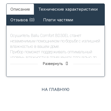
Описание
Технические характеристики
Отзывов (0)
Плати частями
Осушитель Ballu Comfort BD30EL станет
незаменимым помощником по борьбе с излишней
влажностью в вашем доме.
Прибор поможет поддерживать оптимальный
уровень влажности в помещениях площадью до
42 м2, а также позволят быстро ликвидировать
Развернуть
последствия подтопления.
В приборах реализовано несколько режимов для
различных ситуаций.
Режим AUTO позволяет поддерживать влажность
НА ГЛАВНУЮ
на заданном уровне в зависимости от ваших
потребностей.
Режим быстрого осушения поможет быстро
высушить постиранное белье или осушить