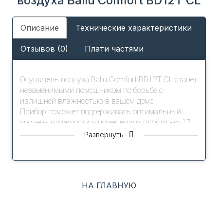
воздуха Ballu Comfort BD12T CL
Описание
Технические характеристики
Отзывов (0)
Плати частями
Осушитель воздуха Ballu Comfort BD12T CL станет
незаменимыми помощником по борьбе с
излишней влажностью в вашем доме.
Прибор поможет поддерживать оптимальный
уровень влажности в помещениях площадью 17
м2, а также позволят быстро ликвидировать
Развернуть
последствия подтопления.
В приборах реализовано несколько режимов для
различных ситуаций.
Режим Turbo
поможет высушить белье после
НА ГЛАВНУЮ
стирки или создать комфортную атмосферу в
дождливый день.
Режим Comfort
поддержит благоприятный