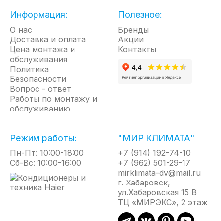
автоматического режима, таймера и возможности
настройки скорости воздушного потока позволяет
Информация:
Полезное:
максимально точно контролировать уровень
О нас
Бренды
влажности.
Доставка и оплата
Акции
Цена монтажа и
Удобство использования - колеса облегчают
Контакты
обслуживания
перемещение устройства, а продуманный
Политика
интерфейс делает управление интуитивно
Безопасности
понятным.
Вопрос - ответ
Эффективная профилактика проблем -
Работы по монтажу и
обслуживанию
поддержание оптимального уровня влажности
предотвращает образование плесени, грибка и
конденсата, защищает мебель и отделку
Режим работы:
"МИР КЛИМАТА"
помещений.
Пн-Пт: 10:00-18:00
+7 (914) 192-74-10
Комфортная атмосфера - правильный уровень
Сб-Вс: 10:00-16:00
+7 (962) 501-29-17
влажности положительно влияет на
mirklimata-dv@mail.ru
самочувствие людей, особенно важен для
г. Хабаровск,
аллергиков и людей с дыхательными
ул.Хабаровская 15 В
заболеваниями.
ТЦ «МИРЭКС», 2 этаж
Данная модель является надежным и