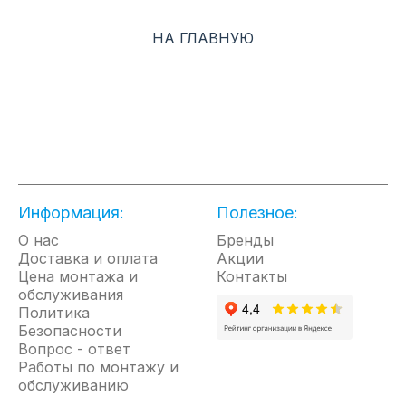
DC-инверторной сплит-системы.
НА ГЛАВНУЮ
Особенности модели:
Режимы работы: охлаждение/обогрев/
осушение/вентиляция
Стабильная работа от -20 до +55°C
Автоматическое направление потока в 4
стороны
Эргономичный пульт ДУ
Информация:
Полезное:
Антикоррозийное покрытие Blue Fin
О нас
Бренды
Автоочистка полного цикла +
Доставка и оплата
Акции
противоплесневая обработка
Цена монтажа и
Контакты
обслуживания
Турбо-режим
Политика
Автоматическая разморозка
Безопасности
Авторестарт
Вопрос - ответ
Работы по монтажу и
Таймер 24 часа
обслуживанию
Гарантия — 3 года