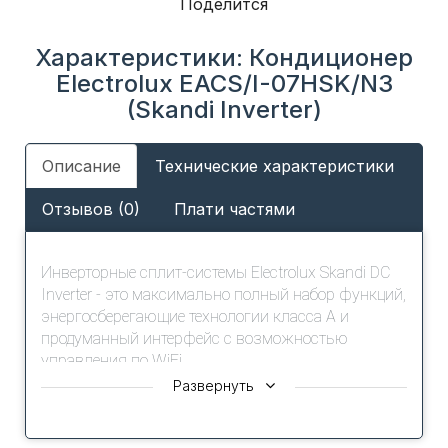
Поделится
Характеристики: Кондиционер
Electrolux EACS/I-07HSK/N3
(Skandi Inverter)
Описание
Технические характеристики
Отзывов (0)
Плати частями
Инверторные сплит-системы Electrolux Skandi DC
Inverter - это максимально полный набор функций,
энергосберегающие технологии класса A и
продуманный интерфейс с возможностью
управления по WiFi.
Развернуть
Многофункциональность, эффективные
технологии безопасности, долгий срок службы -
лишь некоторые дополнительные преимущества