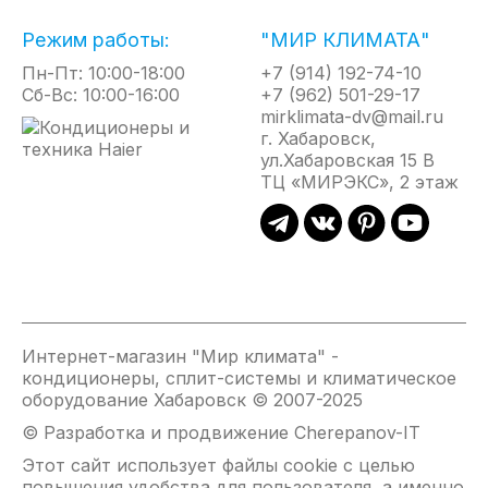
микроклимат.
Режим работы:
"МИР КЛИМАТА"
Возможность управления как горизонтальными,
Пн-Пт: 10:00-18:00
+7 (914) 192-74-10
так и вертикальными с пульта ДУ позволяет
Сб-Вс: 10:00-16:00
+7 (962) 501-29-17
настроить направление воздушного потока так,
mirklimata-dv@mail.ru
как комфортно Вам.
г. Хабаровск,
ул.Хабаровская 15 В
ТЦ «МИРЭКС», 2 этаж
Технология iFeel позволяет создать комфортную
температуру там, где находитесь Вы (в месте
нахождения пульта.
Комфортный сон обеспечивается бесшумным
режимом работы и специальным ночным
режимом.
Воздушный и каталитический фильтры
Интернет-магазин "Мир климата" -
способствуют очистке воздуха от пыли, вирусов и
кондиционеры, сплит-системы и климатическое
оборудование Хабаровск © 2007-2025
аллергенов.
© Разработка и продвижение Cherepanov-IT
Кондиционер обеспечивает обогрев при
Этот сайт использует файлы cookie с целью
температуре на улице до -15ﹾС, позволяя создать
повышения удобства для пользователя, а именно