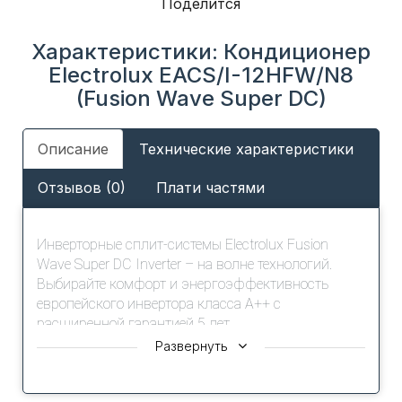
Поделится
Характеристики: Кондиционер
Electrolux EACS/I-12HFW/N8
(Fusion Wave Super DC)
Описание
Технические характеристики
Отзывов (0)
Плати частями
Инверторные сплит-системы Electrolux Fusion
Wave Super DC Inverter – на волне технологий.
Выбирайте комфорт и энергоэффективность
европейского инвертора класса А++ с
расширенной гарантией 5 лет.
Дизайн внутреннего блока кондиционера с
Развернуть
волнообразными декоративными элементами и
глянцевым исполнением блока, органично