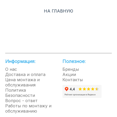
дополнит современные и классические интерьеры.
НА ГЛАВНУЮ
Super DC-инверторная технология работы
компрессора позволяет создавать комфортный
микроклимат в максимально короткие сроки, а
также поддерживать его без резких перепадов
температуры. Ваш комфорт без переохлаждения и
рисков ОРЗ. В тоже время, кондиционер
потребляет меньше электроэнергии с классном
энергоэффективности SEER A++.
Информация:
Полезное:
Ваша свобода выбора способа управления
О нас
кондиционером как при помощи пульта
Бренды
Доставка и оплата
Акции
дистанционного управления с режимом
Цена монтажа и
Контакты
реального времени, так и управления при помощи
обслуживания
мобильного приложения и голосовых
Политика
помощников, благодаря технологии управления по
Безопасности
Wi-Fi*.
Вопрос - ответ
Работы по монтажу и
Ионизация Cold Plasma, дополненная 6-ти
обслуживанию
ступенчатым фильтром обеспечивает здоровый