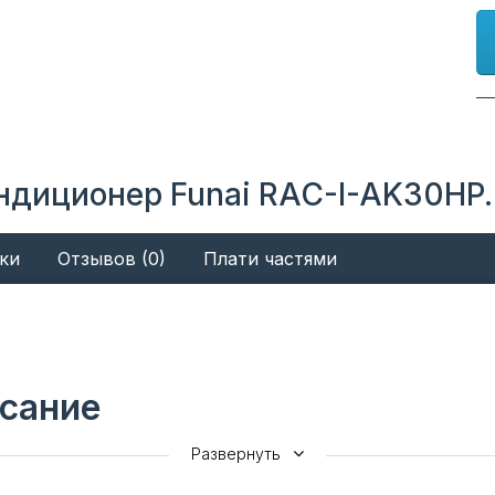
ндиционер Funai RAC-I-AK30HP.D
ки
Отзывов (0)
Плати частями
сание
Развернуть
ся в единой концепции Future and Air, которая является стра