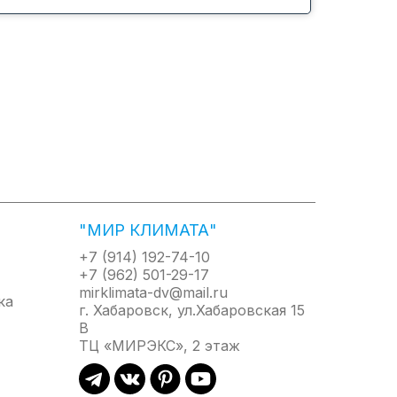
ичие здорового и комфортного микроклимата
NAI имеют реальные отличия от типовых
 Морской жемчуг AKOYA стал признанным
ндиционеров AKOYA отражает преимущества
"МИР КЛИМАТА"
+7 (914) 192-74-10
+7 (962) 501-29-17
mirklimata-dv@mail.ru
г. Хабаровск, ул.Хабаровская 15
В
ТЦ «МИРЭКС», 2 этаж