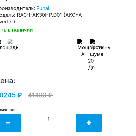
роизводитель:
Funai
одель: RAC-I-AK30HP.D01 (AKOYA
verter)
сть в наличии
0
A
2
20
Дб
ена:
0245 ₽
41490 ₽
личество