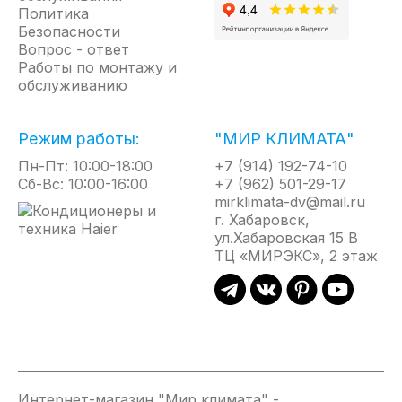
Политика
● Энергоэффективность класса А;
Безопасности
● Плазменная очистка воздуха Cold Plasma Ion Generator*;
Вопрос - ответ
● Ultra Hi Density, Silver ion* и фотокаталитический* фильтры;
Работы по монтажу и
● 5 скоростей вентилятора внутреннего блока;
обслуживанию
● 4D AUTO Air (автоматические вертикальные и горизонтальные жалюзи);
● Индикация утечки хладагента;
● MIRAGE-дисплей;
Режим работы:
"МИР КЛИМАТА"
● Режимы Sleep, Smart, Super, Dimmer, функция I Feel;
● Защитная накладка на вентили внешнего блока;
Пн-Пт: 10:00-18:00
+7 (914) 192-74-10
● Двустороннее подключение дренажа (левое или правое);
Сб-Вс: 10:00-16:00
+7 (962) 501-29-17
● Функция самоочистки;
mirklimata-dv@mail.ru
● Авторестарт, самодиагностика.
г. Хабаровск,
*для моделей 13k, 18k, 24k и 30k - опция.
ул.Хабаровская 15 В
ТЦ «МИРЭКС», 2 этаж
Интернет-магазин "Мир климата" -