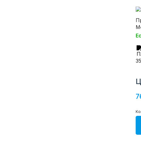
П
М
Е
3
Ц
7
Ко