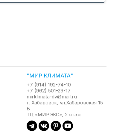
низить
R32 в кондиционерах
гарантирует минимальное
воздействие на изменение
>
климата, и это лучшее
из существующих на данный
момент найденных решений.
м
Объемный воздушный поток
Обеспечивает наилучшее
е
перемешивание воздуха в
на
помещении, предотвращая
"МИР КЛИМАТА"
образование застойных зон и
+7 (914) 192-74-10
urbo.
неравномерного
+7 (962) 501-29-17
температурного фона. Такой
mirklimata-dv@mail.ru
щения
поток образуется путем
г. Хабаровск, ул.Хабаровская 15
 блока,
сложения перемещений
В
ении
воздухораспределительных
ТЦ «МИРЭКС», 2 этаж
аться к
устройств кондиционера –
. Через
горизонтальных заслонок и
илятора
вертикальных жалюзи.
 до
Постоянное изменение