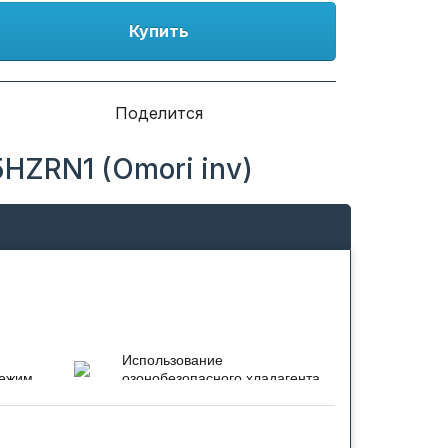
Купить
Поделится
HZRN1 (Omori inv)
Использование
режим
озонобезопасного хладагента
R32
Использование
ры
озонобезопасного хладагента