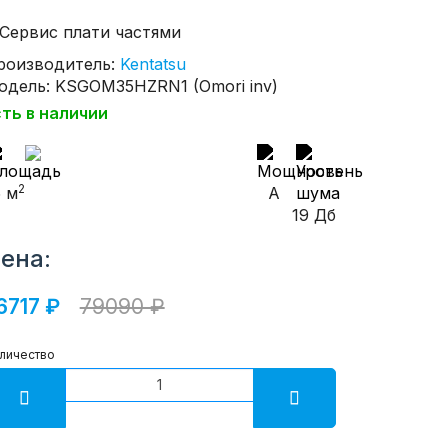
роизводитель:
Kentatsu
одель: KSGOM35HZRN1 (Omori inv)
сть в наличии
2
5 м
A
19 Дб
ена:
6717 ₽
79090 ₽
личество