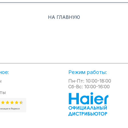
позволят существенно с
самого экологичного
энергопотребление
хладагента R32 и новейшие
оборудования и расход
достижения в области
НА ГЛАВНУЮ
природных ресурсов.<br
инверторных компрессорных
технологий для достижения
лучших в мире показателей в
области энергосбережения.<br>
Автоматическое качание
Быстрый выход на режи
заслонок
Ускорит достижение
Создает комфортную
установленной на пульт
циркуляцию воздуха во всем
температуры. Для этого 
помещении. Такая циркуляция
ное:
Режим работы:
пульте управления
в сочетании с правильно
ы
Пн-Пт: 10:00-18:00
предусмотрена кнопка T
подобранной температурой
Сб-Вс: 10:00-16:00
После ее нажатия сразу
создает эффект морского
ты
возрастет скорость вра
бриза, который придумала
вентилятора внутреннего
сама природа для
и температура в помещ
естественного перемешивания
начнет быстрее приближ
воздушных масс. Скорость
установленной на пульте
воздуха из внутреннего блока
15 минут скорость вент
ограничена величиной 0.3 м/с,
автоматически снизится