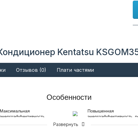
Кондиционер Kentatsu KSGOM35
ки
Отзывов (0)
Плати частями
Особенности
Максимальная
Повышенная
энергоэффективность
энергоэффективность, 
ECO
Высочайший уровень
Развернуть
Самые современные
разработки, позволивший
инверторные компрессо
соединить преимущества