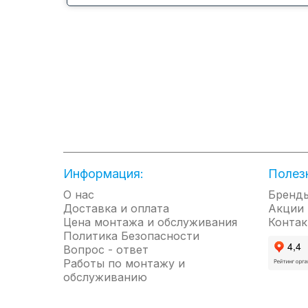
Охлаждение и обогрев при
низких температурах
Стабильная работа
кондиционера при низких
температурах наружного
Информация:
Полез
воздуха: до -15˚С в режиме
О нас
Бренд
охлаждения и до -25˚С в
Доставка и оплата
Акции
режиме нагрева.
Цена монтажа и обслуживания
Контак
Политика Безопасности
Вопрос - ответ
Работы по монтажу и
обслуживанию