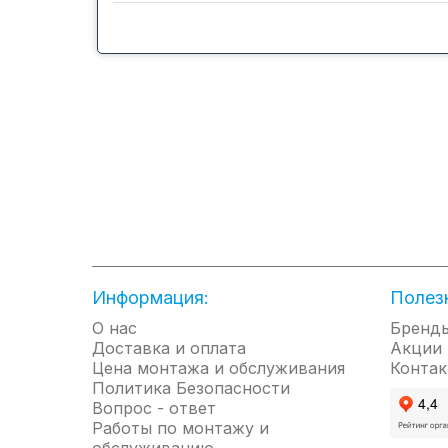
кондиционером по Wi-Fi
позволяет управлять работой
кондиционера с помощью
вашего мобильного устройства.
Self-clean™
Самоочистка по технологии
Self-clean. Внутренний блок
выполняет самоочистку:
вентилятор вращается в
обратном направлении для
удаления конденсата и
Информация:
Полез
предотвращения роста
бактерий и плесени.
О нас
Бренд
Доставка и оплата
Акции
Цена монтажа и обслуживания
Контак
Политика Безопасности
Вопрос - ответ
Работы по монтажу и
обслуживанию