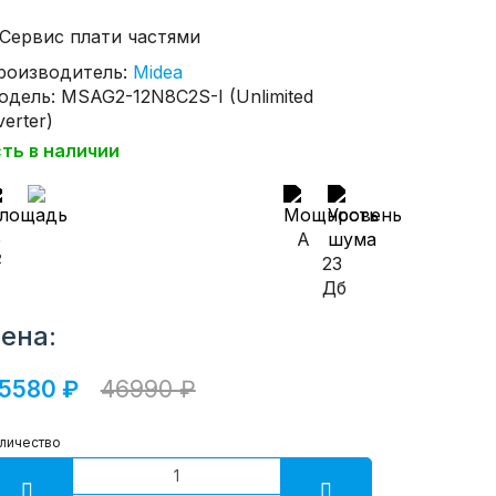
роизводитель:
Midea
одель: MSAG2-12N8C2S-I (Unlimited
verter)
сть в наличии
5
A
2
23
Дб
ена:
5580 ₽
46990 ₽
личество