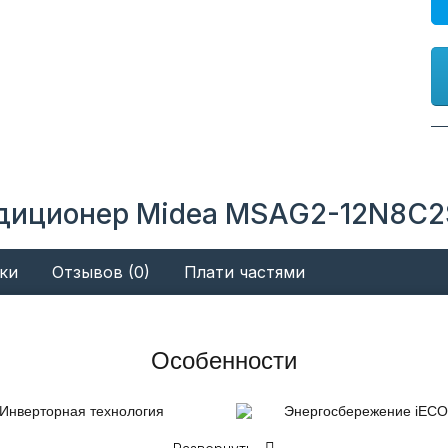
иционер Midea MSAG2-12N8C2S-I
ки
Отзывов (0)
Плати частями
Особенности
Инверторная технология
Энергосбережение iЕСО
Инверторные технологии для
Функция iECO мгновенн