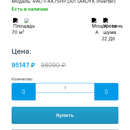
Модель: RAC-I-AK75HP.D01 (AKOYA Inverter)
Есть в наличии
2
70 м
A
22 Дб
Цена:
95147 ₽
98090 ₽
Количество
Купить