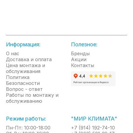
наружного
воздействие
Такая
воздуха:
на
циркуляц
до
изменение
в
-15˚С
климата,
сочетани
в
и
с
режиме
это
правильн
охлаждения
лучшее
подобран
и
из существующих
температ
Информация:
Полезное:
до
на
создает
О нас
Бренды
-25˚С
данный
эффект
Доставка и оплата
Акции
в
момент
морского
Цена монтажа и
Контакты
режиме
найденных
бриза,
обслуживания
нагрева.
решений.
который
Политика
придумал
Безопасности
сама
Вопрос - ответ
природа
Работы по монтажу и
для
обслуживанию
естествен
перемеши
воздушны
Режим работы:
"МИР КЛИМАТА"
масс.
Скорость
Пн-Пт: 10:00-18:00
+7 (914) 192-74-10
воздуха