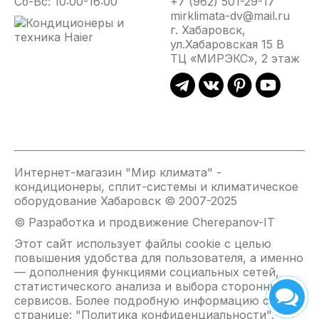
Сб-Вс: 10:00-16:00
+7 (962) 501-29-17
из
mirklimata-dv@mail.ru
внутренне
г. Хабаровск,
блока
ул.Хабаровская 15 В
ограниче
ТЦ «МИРЭКС», 2 этаж
величино
0.3
м/с,
поэтому
вредные
для
здоровья
сквозняки
Интернет-магазин "Мир климата" -
исключен
кондиционеры, сплит-системы и климатическое
оборудование Хабаровск © 2007-2025
Быстрый
Теплый
Управление
Осушени
© Разработка и продвижение Cherepanov-IT
выход
пуск
скоростью
воздуха
на
вентилятора
Исключает
Происход
Этот сайт использует файлы cookie с целью
режим
Управление
подачу
без
повышения удобства для пользователя, а именно
Ускорит
скоростью
холодного
снижения
— дополнения функциями социальных сетей,
достижение
вентилятора
воздуха
его
статистического анализа и выбора сторонних
установленной
внутреннего
в
температ
сервисов. Более подробную информацию см. на
на
блока
помещение
что
странице: "
Политика конфиденциальности
".