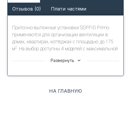
Отзывов (0)
Плати частями
Приточно-вытяжные установки SOFFIO Primo
применяются для организации вентиляции в
домах, квартирах, коттеджах с площадью до 175
2
м
. На выбор доступны 4 моделей с максимальной
аэродинамической производительностью от 230
Развернуть
3
до 647 м
/ч.
В установках применяются уникальный
мембранный рекуператор 5-го поколения с
возвратом тепловой энергии до 92%, а так же 2-х
НА ГЛАВНУЮ
ступенчатая система фильтрации, состоящая из
фильтров грубой G4 и тонкой очистки F9.
Установки SOFFIO Primo обладают встроенной
автоматикой и поставляются с пультом
управления. Преимущества серии - компактность,