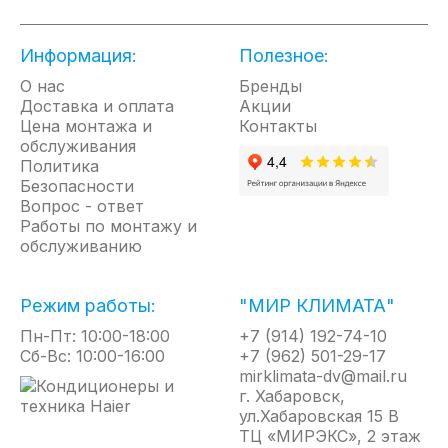
низкий уровень шума, удобство настройки и
управления, а также возможность управления
Информация:
внешними элементами, поставляемыми
Полезное:
опционально.
О нас
Бренды
Доставка и оплата
Акции
Цена монтажа и
Контакты
Эффективность рекуперации до 92%
обслуживания
Класс энергоэффективности - А+
Политика
Очистка приточного воздуха фильтрами грубой G4 и
Безопасности
тонкой очистки F9
Вопрос - ответ
Работы по монтажу и
Увлажнение приточного воздуха благодаря
обслуживанию
гидрофильному покрытию мембранного
рекуператора
Не требуется отвод конденсата
Режим работы:
"МИР КЛИМАТА"
Компактная конструкция с минимальной высотой от
Пн-Пт: 10:00-18:00
+7 (914) 192-74-10
264 мм
Сб-Вс: 10:00-16:00
+7 (962) 501-29-17
Универсальный монтаж - горизонтальный (стандартно
mirklimata-dv@mail.ru
или в перевернутом положении) или вертикальный
г. Хабаровск,
ул.Хабаровская 15 В
Минимальный уровень шума - от 25 дБ(А)
ТЦ «МИРЭКС», 2 этаж
Энергоэффективные многоскоростные DC-двигатели