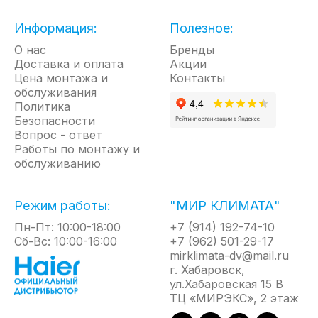
Информация:
Полезное:
Стильный тканевый корпус и компактные
О нас
Бренды
размеры (264х352х160мм) позволяют
Доставка и оплата
Акции
устройству гармонично вписаться в любой
Цена монтажа и
Контакты
интерьер.
обслуживания
Политика
Безопасности
Универсальный монтаж и скрытое подключение
Вопрос - ответ
предоставляют возможность установить прибор
Работы по монтажу и
обслуживанию
как вертикально, так и горизонтально.
Режим работы:
"МИР КЛИМАТА"
Тихую и производительную работу прибора
обеспечивает инверторный DC-двигатель.
Пн-Пт: 10:00-18:00
+7 (914) 192-74-10
Прибор имеет 7 скоростей и набор полезных
Сб-Вс: 10:00-16:00
+7 (962) 501-29-17
режимов.Turbo-режим - полное обновление
mirklimata-dv@mail.ru
воздуха за 15 минут в помещении до 15 м2.
г. Хабаровск,
ул.Хабаровская 15 В
ТЦ «МИРЭКС», 2 этаж
Ночной режим
делает работу прибора
практически бесшумной, всего 19 дБ.