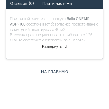
Отзывов (0)
Плати частями
Приточный очиститель воздуха
Ballu ONEAIR
ASP-100
обеспечивает безопасное проветривание
помещений площадью до 40 м2.
Высокая производительность прибора - до 125
м3/час обеспечит кислородом до 4 человек.
Развернуть
Для очистки воздуха в базовой комплектации
установлена 2-ступенчатая система фильтрации -
HD-Prefilter и фильтр HEPA класса H13,
устраняющая загрязнители и аллергены.
НА ГЛАВНУЮ
Керамический нагревательный элемент* и климат
контроль позволяют комфортно использовать
прибор при температуре до -40С. А
автоматический клапан закрывает воздуховод
при отключении прибора.