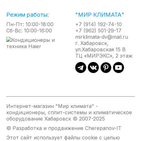
Перегрев водонагревателя исключен благодаря
высокоточному защитному термостату и
Режим работы:
"МИР КЛИМАТА"
высокоэффективной системе обнаружения
Пн-Пт: 10:00-18:00
+7 (914) 192-74-10
воздушных пробок.
Сб-Вс: 10:00-16:00
+7 (962) 501-29-17
Благодаря элегантному дизайну и
mirklimata-dv@mail.ru
сверхкомпактным размерам водонагревателя он
г. Хабаровск,
станет неотъемлемой частью Вашего интерьера
ул.Хабаровская 15 В
Вашу жизнь более комфортной.
ТЦ «МИРЭКС», 2 этаж
Отличительные особенности
Автоматическое включение и выключение
LCD-дисплей. Сенсорное управление
Интеллектуальная система управления.
Индикация температуры нагрева
Интернет-магазин "Мир климата" -
кондиционеры, сплит-системы и климатическое
Индикация протока воды
оборудование Хабаровск © 2007-2025
Мощный спиральный нагревательный
© Разработка и продвижение Cherepanov-IT
элемент из нержавеющей стали
Установка температуры с точностью до 1°С
Этот сайт использует файлы cookie с целью