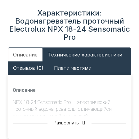
Характеристики:
Водонагреватель проточный
Electrolux NPX 18-24 Sensomatic
Pro
Описание
Технические характеристики
Отзывов (0)
Плати частями
Описание
NPX 18-24 Sensomatic Pro — электрический
проточный водонагреватель, отличающийся
элегантностью дизайна, высокой
производительностью, сенсорным управлением с
Развернуть
технологией Multi memory и наличием детского
режима.