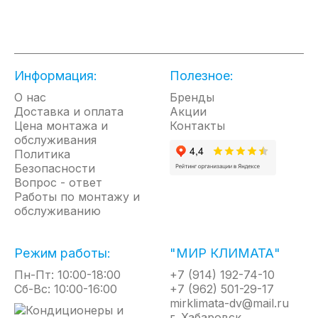
NPX 8 Flow active — электрический проточный
водонагреватель, отличающийся элегантностью
дизайна и высокой производительностью.
Данный водонагреватель легко обеспечит водой
Информация:
как мойку с умывальником, так и позволит Вам
Полезное:
принять душ или ванну.
О нас
Бренды
Доставка и оплата
Акции
Конструкция
Цена монтажа и
Контакты
обслуживания
Водонагреватель может обеспечить горячей водой
Политика
несколько точек водоразбора.
Безопасности
Прибор включается/выключается автоматически
Вопрос - ответ
при открытии/закрытии водопроводного крана.
Работы по монтажу и
Интеллектуальная система управления
обслуживанию
автоматически регулирует все основные
параметры работы прибора и поддерживает
Режим работы:
"МИР КЛИМАТА"
температуру нагрева воды в диапазоне 30° - 60°С.
Перегрев водонагревателя исключен благодаря
Пн-Пт: 10:00-18:00
+7 (914) 192-74-10
установленному датчику защиты.
Сб-Вс: 10:00-16:00
+7 (962) 501-29-17
Прибор оснащен мощным нержавеющим
mirklimata-dv@mail.ru
г. Хабаровск,