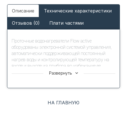
Описание
Технические характеристики
Отзывов (0)
Плати частями
Проточные водонагреватели Flow active
оборудованы электронной системой управления,
автоматически поддерживающей постоянный
нагрев воды и контролирующей температуру на
входе и выходе из прибора во избежание ее
повышения/понижения при скачках давления
Развернуть
воды.
Водонагреватель имеет мощный спиральный
нагревательный элемент из нержавеющей стали.
Все модели защищены от образования накипи и
НА ГЛАВНУЮ
перегрева, компактны и имеют высший класс
пылевлагозащищенности (IP X4).
Описание