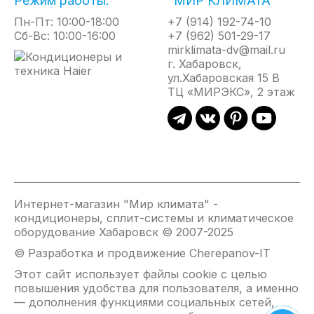
Режим работы:
"МИР КЛИМАТА"
нержавеющей стали с легирующими добавками,
Пн-Пт: 10:00-18:00
которые препятствуют возникновению накипи и
+7 (914) 192-74-10
Сб-Вс: 10:00-16:00
защищают от коррозии. Это повышает
+7 (962) 501-29-17
работоспособность системы даже при
mirklimata-dv@mail.ru
интенсивном использовании в агрессивной
г. Хабаровск,
среде;
ул.Хабаровская 15 В
Удобный интерфейс: благодаря простому
ТЦ «МИРЭКС», 2 этаж
управлению установить желаемые параметры
нагрева сможет даже неопытный пользователь,
а умная система запомнит выбранные
настройки и будет поддерживать их
автоматически. Предусмотрено 12
температурных режимов с температурой
нагрева от 40⁰С до 60⁰С;
Интернет-магазин "Мир климата" -
Экономия электроэнергии: проточный
кондиционеры, сплит-системы и климатическое
водонагреватель включается только в момент
оборудование Хабаровск © 2007-2025
открытия крана. Расход электроэнергии
начинается непосредственно в момент
© Разработка и продвижение Cherepanov-IT
использования водонагревателя и
Этот сайт использует файлы cookie с целью
заканчивается, как только вы закрываете кран,
повышения удобства для пользователя, а именно
что экономит Ваши финансы;
— дополнения функциями социальных сетей,
Экономия пространства: благодаря особой