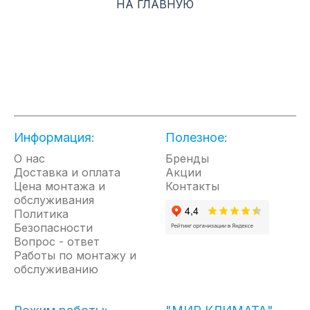
НА ГЛАВНУЮ
несколько точек водозабора и полностью
компенсировать отсутствие горячей воды от
централизованного водопровода.
Преимущества Thermex Topflow:
Функциональность: может использоваться для
обслуживания нескольких точек водозабора
сразу, при этом водонагреватель поддерживает
Информация:
Полезное:
стабильную температуру воды даже при
перепадах напора воды в системе
О нас
Бренды
водоснабжения. Установленный в
Доставка и оплата
Акции
водонагревателе современный процессор в
Цена монтажа и
Контакты
автоматическом режиме регулирует мощность и
обслуживания
поток воды для постоянного поддерживания
Политика
установленной температуры;
Безопасности
Скорость работы: спиральный нагревательный
Вопрос - ответ
элемент мгновенно нагреет воду до нужной
Работы по монтажу и
температуры и в любых количествах, что
обслуживанию
экономит время пользователя;
Надежность: спиральный нагревательный
элемент выполнен из специальной