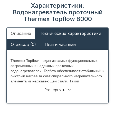
Характеристики:
Водонагреватель проточный
Thermex Topflow 8000
Описание
Технические характеристики
Отзывов (0)
Плати частями
Thermex Topflow – один из самых функциональных,
современных и надежных проточных
водонагревателей. Topflow обеспечивает стабильный и
быстрый нагрев за счет спирального нагревательного
элемента из нержавеющей стали. Такой
нагревательный элемент устойчив к образованию
Развернуть
накипи и способен бесперебойно работать даже при
постоянной активной эксплуатации.
Проточный водонагреватель Topflow помогает быстро
решать все проблемы горячего водоснабжения в доме
или офисе, он одновременно может работать на