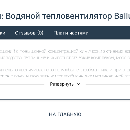
: Водяной тепловентилятор Bal
ки
Отзывов (0)
Плати частями
ещений с повышенной концентрацией химически активных веще
изводства, тепличные и животноводческие комплексы, морски
ительно увеличивает срок службы теплообменника и при это
боров с одно- и двухрядным теплообменником номинальной т
Развернуть
 стены и колонны при помощи универсального кронштейна (вх
НА ГЛАВНУЮ