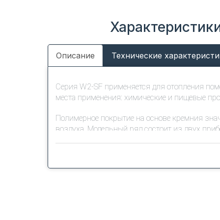
Характеристики
Описание
Технические характеристи
Серия W2-SF применяется для отопления пом
места применения: химические и пищевые про
Полимерное покрытие на основе кремния знач
воздуха. Модельный ряд состоит из двух при
соответственно.
Монтаж тепловентиляторов осуществляется на
резьбовые шпильки М6.