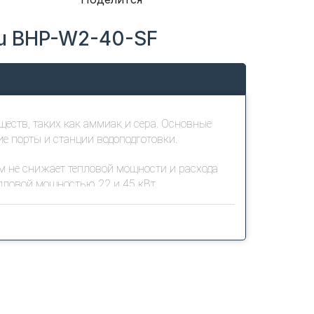
lu BHP-W2-40-SF
ств, таких как аммиак и сера. Основные
е порты и станции водоподготовки.
м не снижает тепловой мощности и расхода
епловой мощностью 22 и 45 кВт
одит в комплект), либо на потолок через