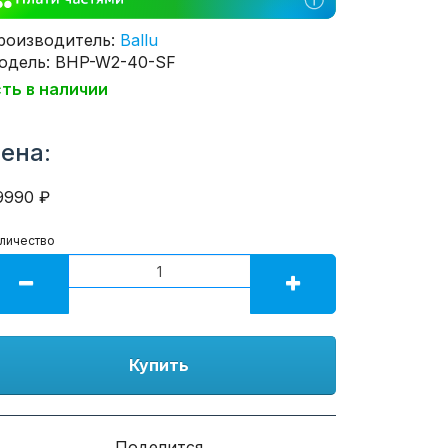
роизводитель:
Ballu
одель: BHP-W2-40-SF
сть в наличии
ена:
9990 ₽
личество
Купить
Поделится