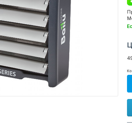
П
М
Е
Ц
4
Ко