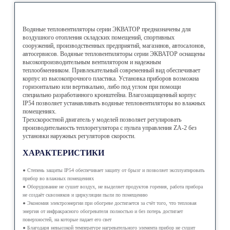
Водяные тепловентиляторы серии ЭКВАТОР предназначены для
воздушного отопления складских помещений, спортивных
сооружений, производственных предприятий, магазинов, автосалонов,
автосервисов. Водяные тепловентиляторы серии ЭКВАТОР оснащены
высокопроизводительным вентилятором и надежным
теплообменником. Привлекательный современный вид обеспечивает
корпус из высокопрочного пластика. Установка приборов возможна
горизонтально или вертикально, либо под углом при помощи
специально разработанного кронштейна. Влагозащищенный корпус
IP54 позволяет устанавливать водяные тепловентиляторы во влажных
помещениях.
Трехскоростной двигатель у моделей позволяет регулировать
производительность теплорегулятора с пульта управления ZA-2 без
установки наружных регуляторов скорости.
ХАРАКТЕРИСТИКИ
● Степень защиты IP54 обеспечивает защиту от брызг и позволяет эксплуатировать
прибор во влажных помещениях
● Оборудование не сушит воздух, не выделяет продуктов горения, работа прибора
не создаёт сквозняков и циркуляции пыли по помещению
● Экономия электроэнергии при обогреве достигается за счёт того, что тепловая
энергия от инфракрасного обогревателя полностью и без потерь достигает
поверхностей, на которые падает его свет
● Благодаря невысокой температуре нагревательного элемента прибор не сушит