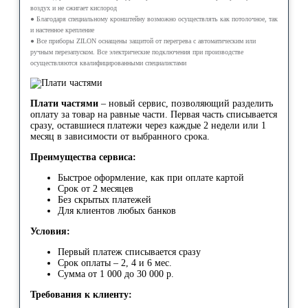
воздух и не сжигает кислород
● Благодаря специальному кронштейну возможно осуществлять как потолочное, так
и настенное крепление
● Все приборы ZILON оснащены защитой от перегрева с автоматическим или
ручным перезапуском. Все электрические подключения при производстве
осуществляются квалифицированными специалистами
Плати частями
– новый сервис, позволяющий разделить
оплату за товар на равные части. Первая часть списывается
сразу, оставшиеся платежи через каждые 2 недели или 1
месяц в зависимости от выбранного срока.
Преимущества сервиса:
Быстрое оформление, как при оплате картой
Срок от 2 месяцев
Без скрытых платежей
Для клиентов любых банков
Условия:
Первый платеж списывается сразу
Срок оплаты – 2, 4 и 6 мес.
Сумма от 1 000 до 30 000 р.
Требования к клиенту: