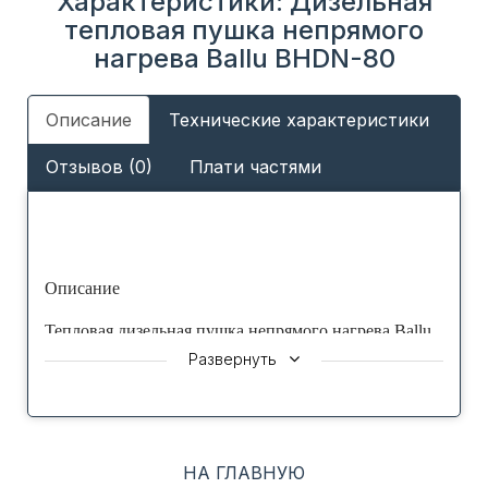
Характеристики: Дизельная
тепловая пушка непрямого
нагрева Ballu BHDN-80
Описание
Технические характеристики
Отзывов (0)
Плати частями
Описание
Тепловая дизельная пушка непрямого нагрева Ballu
BHDN-80 серии Tundra – это мощный
Развернуть
теплогенератор, применяемый для обогрева жилых
и нежилых помещений, либо для локального
прогрева рабочих поверхностей.
НА ГЛАВНУЮ
Воздух из помещения при помощи вентилятора,