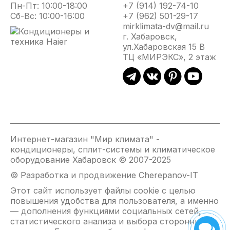
Пн-Пт: 10:00-18:00
+7 (914) 192-74-10
горения при помощи температурного и фото-
Сб-Вс: 10:00-16:00
+7 (962) 501-29-17
датчиков и отключает работу пушки в случае
mirklimata-dv@mail.ru
отсутствия горения пламени, подачи
г. Хабаровск,
электропитания, срабатывании регулировочного
ул.Хабаровская 15 В
термостата , возникновения аварийной ситуации.
ТЦ «МИРЭКС», 2 этаж
Вентилятор продолжает некоторое время работать
после выключения пушки, охлаждая камеру
сгорания и корпус теплообменника – тем самым
предотвращая деформацию теплообменника.
В корпус топливного бака интегрирован указатель
Интернет-магазин "Мир климата" -
уровня дизельного топлива. Воздушный фильтр
кондиционеры, сплит-системы и климатическое
совместно с топливным фильтром продлят работу
оборудование Хабаровск © 2007-2025
форсунки и обеспечат бесперебойную работу при
© Разработка и продвижение Cherepanov-IT
условии использования качественного дизельного
топлива. Двухстороннее антикоррозионное
Этот сайт использует файлы cookie с целью
повышения удобства для пользователя, а именно
покрытие корпуса воздухонагревателя сохранит
— дополнения функциями социальных сетей,
превосходный внешний вид на протяжении всего
статистического анализа и выбора сторонних
срока использования изделия.