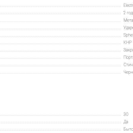
Elect
той
2 го
Мет
Удар
Sphe
КНР
Зак
Пор
Стич
Чер
и частями»:
но в нашем магазине на улице: Хабаровская 15"В" - ТЦ «МИРЭК
30
ichastyami.ru
Да
Быто