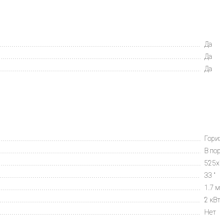
Да
Да
Да
Гори
В по
525х
33 "
1.7 
2 кВ
Нет