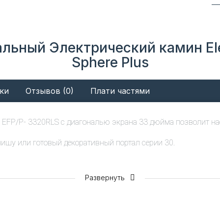
альный Электрический камин Ele
Sphere Plus
ки
Отзывов (0)
Плати частями
s EFP/P- 3320RLS с диагональю экрана 33 дюйма позволит н
ишу или готовый декоративный портал серии 30.
Развернуть
разделить оплату за товар на равные части. Первая часть спи
 выбранного срока.