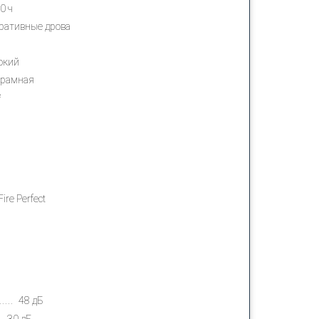
0 ч
ративные дрова
окий
орамная
²
Fire Perfect
48 дБ
30 дБ