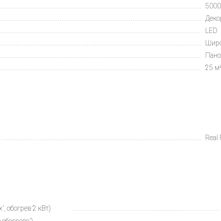
5000
Деко
LED
Шир
Пан
25 м
Real 
, обогрев 2 кВт)
обогрева')