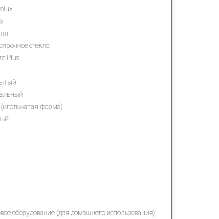
rolux
да
алл
опрочное стекло
re Plus
рытый
тальный
 (игольчатая форма)
ный
С», 2 этаж
вое оборудование (для домашнего использования)