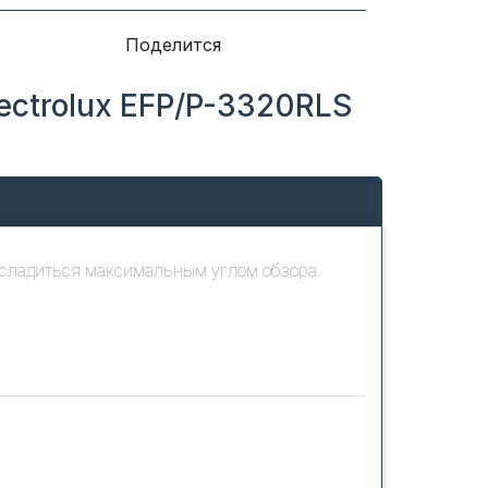
Поделится
ctrolux EFP/P-3320RLS
асладиться максимальным углом обзора.
сывается сразу, оставшиеся платежи через