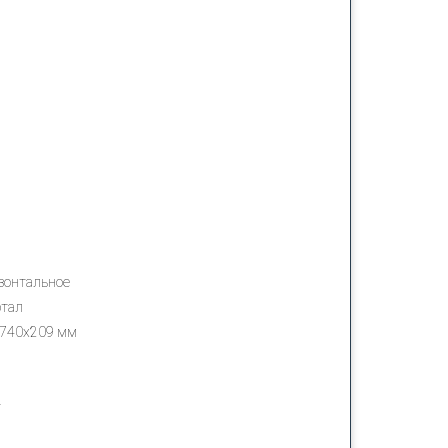
зонтальное
ртал
740х209 мм
м
т