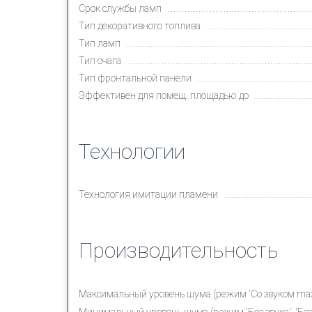
Срок службы ламп
Тип декоративного топлива
Тип ламп
Тип очага
Тип фронтальной панели
Эффективен для помещ. площадью до
Технологии
Технология имитации пламени
Производительность
Максимальный уровень шума (режим 'Cо звуком max'
Минимальный уровень шума (режим 'Без звука', 'Без 