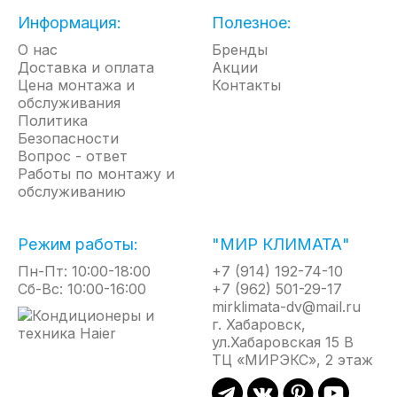
Могут использоваться вне помещений
Информация:
Полезное:
Предохранительный клапан для перекрытия
подачи газа
О нас
Бренды
Предохранительный выключатель для защиты
Доставка и оплата
Акции
от перегрева
Цена монтажа и
Контакты
Длина кабеля питания 1,5 м
обслуживания
Давление газа 1,5 бар
Политика
Двухстороннее антикоррозионное
Безопасности
окрашивание корпуса
Вопрос - ответ
Новый блок управления позволяет удобно
Работы по монтажу и
запускать пушку одной рукой
обслуживанию
Газовый шланг 2 м и редуктор давления в
комплекте поставки
Режим работы:
"МИР КЛИМАТА"
Пн-Пт: 10:00-18:00
+7 (914) 192-74-10
Сб-Вс: 10:00-16:00
+7 (962) 501-29-17
mirklimata-dv@mail.ru
г. Хабаровск,
ул.Хабаровская 15 В
ТЦ «МИРЭКС», 2 этаж